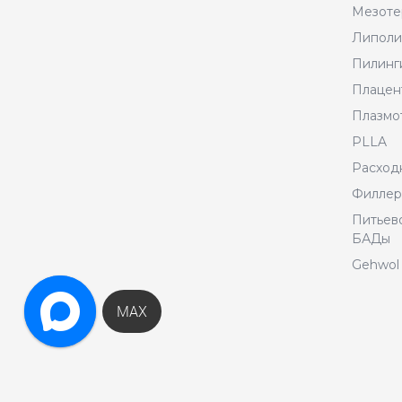
Мезоте
Липоли
Пилинг
Плацен
Плазмо
PLLA
Расход
Филле
Питьево
БАДы
Gehwol 
MAX