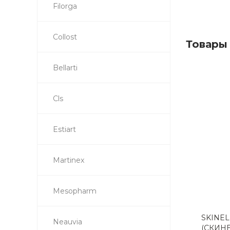
Filorga
Collost
Товары
Bellarti
Cls
Estiart
Martinex
Mesopharm
SKINEL
Neauvia
(СКИН