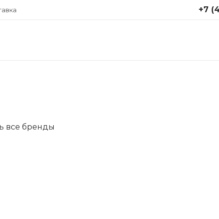
+7 (4
тавка
+7 (499
Москва,
Крутицки
стр. 1
Понедел
пятница 
info@ap
ь все бренды