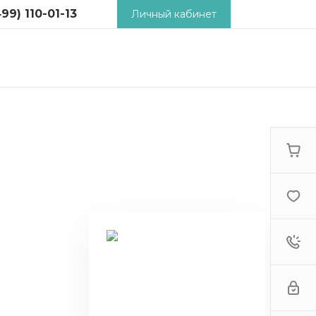
99) 110-01-13
Личный кабинет
) 110-01-13
 2-й
й пер., д.18,
ьник -
9:00 - 18:00
tcosm.ru