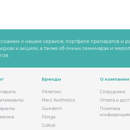
скажем о нашем сервисе, портфеле препаратов и р
кидках и акциях, а также об очных семинарах и меро
гов.
ог
Бренды
О компании
епараты
Релатокс
Сотрудники
итализанты
Merz Aesthetics
Оплата и дост
аранты
Juvederm
Политика
конфиденциа
евтика
Filorga
Collost