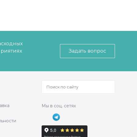
асходных
приятиях
Задать вопрос
авка
Мы в соц. сетях
льности