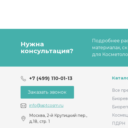
Подробнее рас
Нужна
материалах, с
консультация?
для Косметоло
Катал
+7 (499) 110-01-13
Все пр
Заказать звонок
Биорев
info@aptcosm.ru
Биореп
Космец
Москва, 2-й Крутицкий пер.,
д.18, стр. 1
ПДРН