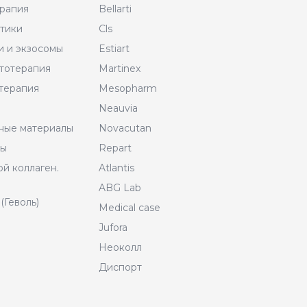
рапия
Bellarti
тики
Cls
и и экзосомы
Estiart
тотерапия
Martinex
терапия
Mesopharm
Neauvia
ные материалы
Novacutan
ры
Repart
й коллаген.
Atlantis
ABG Lab
(Геволь)
Medical case
Jufora
Неоколл
Диспорт