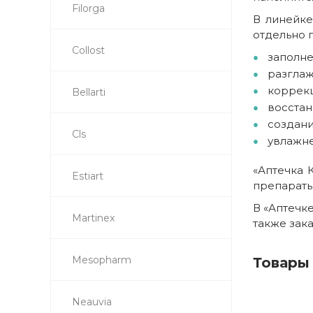
Filorga
В линейке
отдельно 
Collost
заполне
разгла
коррекц
Bellarti
восстан
создани
Cls
увлажне
«Аптечка 
Estiart
препараты
В «Аптечк
Martinex
также зака
Mesopharm
Товары
Neauvia