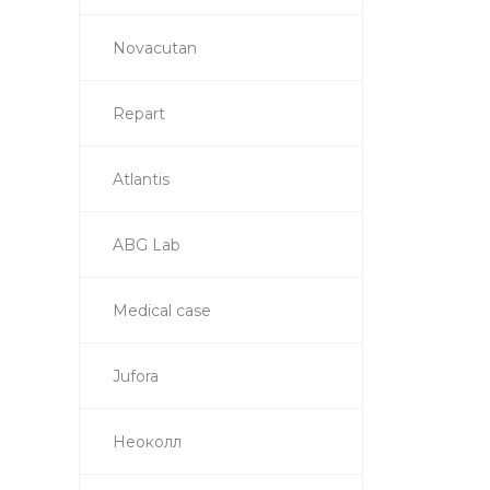
Novacutan
Repart
Atlantis
ABG Lab
Medical case
Jufora
Неоколл