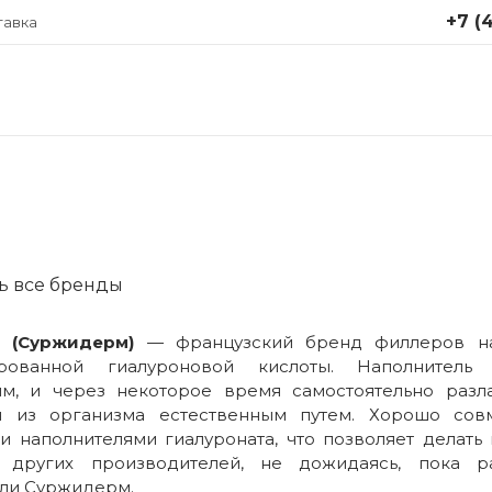
+7 (4
тавка
+7 (499
Москва,
Крутицки
стр. 1
Понедел
пятница 
info@ap
ь все бренды
m (Суржидерм)
— французский бренд филлеров н
ированной гиалуроновой кислоты. Наполнитель 
м, и через некоторое время самостоятельно разла
я из организма естественным путем. Хорошо сов
и наполнителями гиалуроната, что позволяет делать
 других производителей, не дожидаясь, пока ра
ли Суржидерм.