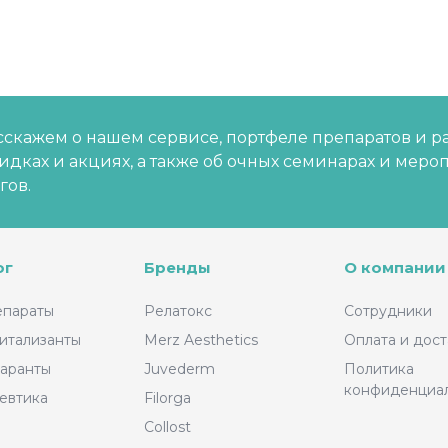
скажем о нашем сервисе, портфеле препаратов и р
кидках и акциях, а также об очных семинарах и меро
гов.
ог
Бренды
О компании
епараты
Релатокс
Сотрудники
итализанты
Merz Aesthetics
Оплата и дост
аранты
Juvederm
Политика
конфиденциа
евтика
Filorga
Collost