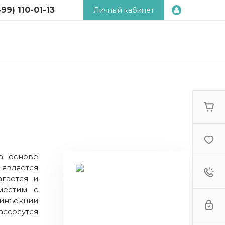
99) 110-01-13
Личный кабинет
) 110-01-13
 2-й
й пер., д.18,
ьник -
9:00 - 18:00
tcosm.ru
а основе
является
гается и
местим с
 инъекции
ссосутся