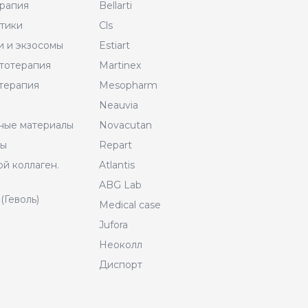
рапия
Bellarti
тики
Cls
и и экзосомы
Estiart
тотерапия
Martinex
терапия
Mesopharm
Neauvia
ные материалы
Novacutan
ры
Repart
й коллаген.
Atlantis
ABG Lab
(Геволь)
Medical case
Jufora
Неоколл
Диспорт