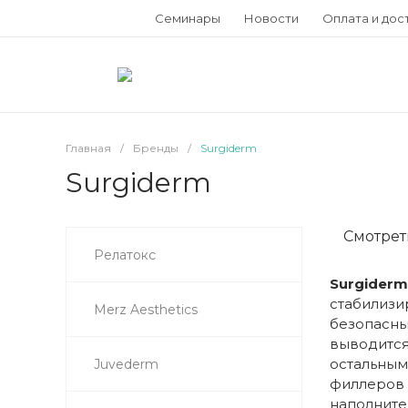
Семинары
Новости
Оплата и дос
Главная
/
Бренды
/
Surgiderm
Surgiderm
Смотрет
Релатокс
Surgider
стабилиз
Merz Aesthetics
безопасны
выводитс
остальным
Juvederm
филлеров
наполните