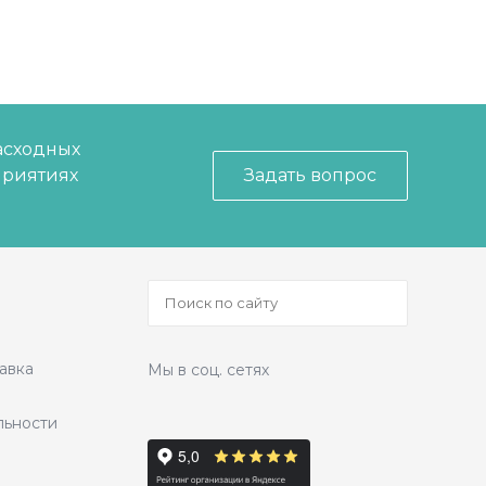
асходных
приятиях
Задать вопрос
авка
Мы в соц. сетях
льности