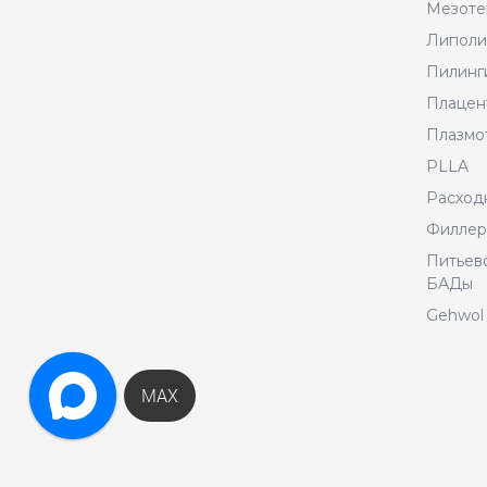
Мезоте
Липоли
Пилинг
Плацен
Плазмо
PLLA
Расход
Филле
Питьево
БАДы
Gehwol 
MAX