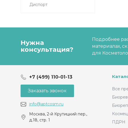
Диспорт
Подробнее рас
Нужна
материалах, с
консультация?
для Косметоло
Катал
+7 (499) 110-01-13
Все пр
Заказать звонок
Биорев
info@aptcosm.ru
Биореп
Космец
Москва, 2-й Крутицкий пер.,
д.18, стр. 1
ПДРН