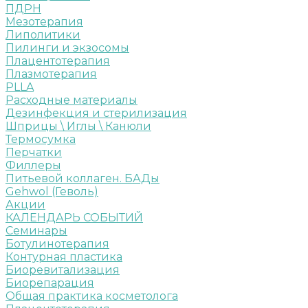
ПДРН
Мезотерапия
Липолитики
Пилинги и экзосомы
Плацентотерапия
Плазмотерапия
PLLA
Расходные материалы
Дезинфекция и стерилизация
Шприцы \ Иглы \ Канюли
Термосумка
Перчатки
Филлеры
Питьевой коллаген. БАДы
Gehwol (Геволь)
Акции
КАЛЕНДАРЬ СОБЫТИЙ
Семинары
Ботулинотерапия
Контурная пластика
Биоревитализация
Биорепарация
Общая практика косметолога