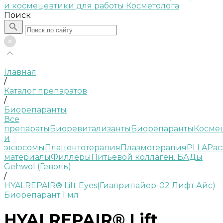
Поиск
Главная
/
Каталог препаратов
/
Биорепаранты
Все
препараты
Биоревитализанты
Биорепаранты
Косме
и
экзосомы
Плацентотерапия
Плазмотерапия
PLLA
Рас
материалы
Филлеры
Питьевой коллаген. БАДы
Gehwol (Геволь)
/
HYALREPAIR® Lift Eyes(Гиалрипайер-02 Лифт Айс)
Биорепарант 1 мл
HYALREPAIR® Lift