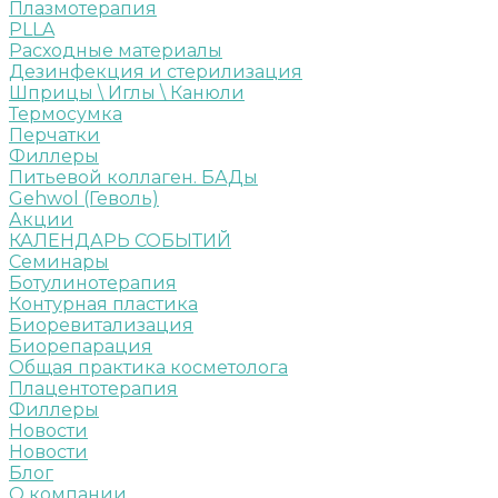
Плазмотерапия
PLLA
Расходные материалы
Дезинфекция и стерилизация
Шприцы \ Иглы \ Канюли
Термосумка
Перчатки
Филлеры
Питьевой коллаген. БАДы
Gehwol (Геволь)
Акции
КАЛЕНДАРЬ СОБЫТИЙ
Семинары
Ботулинотерапия
Контурная пластика
Биоревитализация
Биорепарация
Общая практика косметолога
Плацентотерапия
Филлеры
Новости
Новости
Блог
О компании