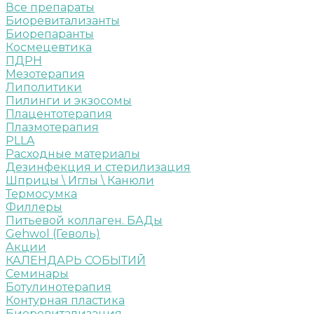
Все препараты
Биоревитализанты
Биорепаранты
Космецевтика
ПДРН
Мезотерапия
Липолитики
Пилинги и экзосомы
Плацентотерапия
Плазмотерапия
PLLA
Расходные материалы
Дезинфекция и стерилизация
Шприцы \ Иглы \ Канюли
Термосумка
Филлеры
Питьевой коллаген. БАДы
Gehwol (Геволь)
Акции
КАЛЕНДАРЬ СОБЫТИЙ
Семинары
Ботулинотерапия
Контурная пластика
Биоревитализация