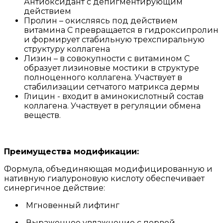
Антиоксидант с депигментирующим
действием
Пролин – окисляясь под действием
витамина С превращается в гидроксипролин
и формирует стабильную трехспиральную
структуру коллагена
Лизин – в совокупности с витамином С
образует лизиновые мостики в структуре
полноценного коллагена. Участвует в
стабилизации сетчатого матрикса дермы
Глицин - входит в амино­кислотный состав
коллагена. Участвует в регуляции обмена
веществ.
Преимущества модификации:
Формула, объединяющая модифицированную и
нативную гиалуроновую кислоту обеспечивает
синергичное действие:
Мгновенный лифтинг
Выраженное увлажнение с первой