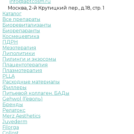
info@aptcosm.ru
Москва, 2-й Крутицкий пер., д.18, стр. 1
Каталог
Все препараты
Биоревитализанты
Биорепаранты
Космецевтика
ПДРН
Мезотерапия
Липолитики
Пилинги и экзосомы
Плацентотерапия
Плазмотерапия
PLLA
Расходные материалы
Филлеры
Питьевой коллаген. БАДы
Gehwol (Геволь)
Бренды
Релатокс
Merz Aesthetics
Juvederm
Filorga
Collost