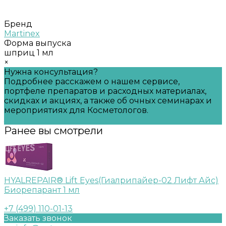
Бренд
Martinex
Форма выпуска
шприц 1 мл
×
Нужна консультация?
Подробнее расскажем о нашем сервисе,
портфеле препаратов и расходных материалах,
скидках и акциях, а также об очных семинарах и
мероприятиях для Косметологов.
Задать вопрос
Ранее вы смотрели
HYALREPAIR® Lift Eyes(Гиалрипайер-02 Лифт Айс)
Биорепарант 1 мл
+7 (499) 110-01-13
Заказать звонок