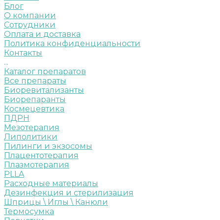
Блог
О компании
Сотрудники
Оплата и доставка
Политика конфиденциальности
Контакты
...
Каталог препаратов
Все препараты
Биоревитализанты
Биорепаранты
Космецевтика
ПДРН
Мезотерапия
Липолитики
Пилинги и экзосомы
Плацентотерапия
Плазмотерапия
PLLA
Расходные материалы
Дезинфекция и стерилизация
Шприцы \ Иглы \ Канюли
Термосумка