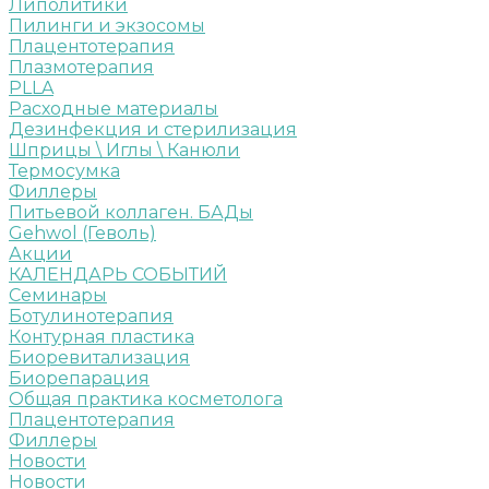
Липолитики
Пилинги и экзосомы
Плацентотерапия
Плазмотерапия
PLLA
Расходные материалы
Дезинфекция и стерилизация
Шприцы \ Иглы \ Канюли
Термосумка
Филлеры
Питьевой коллаген. БАДы
Gehwol (Геволь)
Акции
КАЛЕНДАРЬ СОБЫТИЙ
Семинары
Ботулинотерапия
Контурная пластика
Биоревитализация
Биорепарация
Общая практика косметолога
Плацентотерапия
Филлеры
Новости
Новости