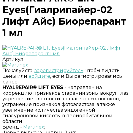
Eyes(Гиалрипайер-02
Лифт Айс) Биорепарант
1 мл
Артикул:
Пожалуйста,
зарегистрируйтесь
, чтобы видеть
цены или
войдите
, если Вы регистрировались
ранее.
HYALREPAIR® LIFT EYES
- направлен на
коррекцию признаков старения зоны вокруг глаз;
укрепление плотности коллагеновых волокон,
устранение признаков фотоэластоза, а также
увеличение количества эндогенной
гиалуроновой кислоты в периорбитальной
области
Бренд -
Martinex
;
Форма выпуска -
шприц 1 мл;