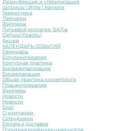
Дезинфекция и стерилизация
Шприцы \ Иглы \ Канюли
Термосумка
Перчатки
Филлеры
Питьевой коллаген. БАДы
Gehwol (Геволь)
Акции
КАЛЕНДАРЬ СОБЫТИЙ
Семинары
Ботулинотерапия
Контурная пластика
Биоревитализация
Биорепарация
Общая практика косметолога
Плацентотерапия
Филлеры
Новости
Новости
Блог
О компании
Сотрудники
Оплата и доставка
Политика конфиденциальности