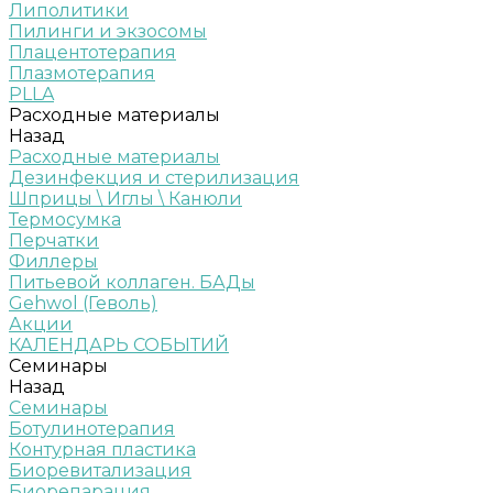
Липолитики
Пилинги и экзосомы
Плацентотерапия
Плазмотерапия
PLLA
Расходные материалы
Назад
Расходные материалы
Дезинфекция и стерилизация
Шприцы \ Иглы \ Канюли
Термосумка
Перчатки
Филлеры
Питьевой коллаген. БАДы
Gehwol (Геволь)
Акции
КАЛЕНДАРЬ СОБЫТИЙ
Семинары
Назад
Семинары
Ботулинотерапия
Контурная пластика
Биоревитализация
Биорепарация