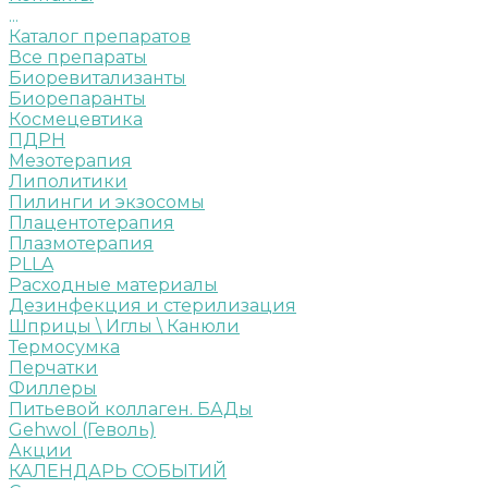
...
Каталог препаратов
Все препараты
Биоревитализанты
Биорепаранты
Космецевтика
ПДРН
Мезотерапия
Липолитики
Пилинги и экзосомы
Плацентотерапия
Плазмотерапия
PLLA
Расходные материалы
Дезинфекция и стерилизация
Шприцы \ Иглы \ Канюли
Термосумка
Перчатки
Филлеры
Питьевой коллаген. БАДы
Gehwol (Геволь)
Акции
КАЛЕНДАРЬ СОБЫТИЙ