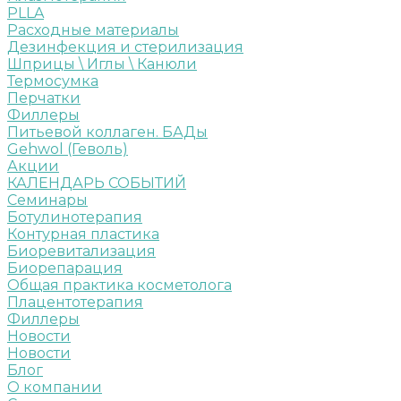
PLLA
Расходные материалы
Дезинфекция и стерилизация
Шприцы \ Иглы \ Канюли
Термосумка
Перчатки
Филлеры
Питьевой коллаген. БАДы
Gehwol (Геволь)
Акции
КАЛЕНДАРЬ СОБЫТИЙ
Семинары
Ботулинотерапия
Контурная пластика
Биоревитализация
Биорепарация
Общая практика косметолога
Плацентотерапия
Филлеры
Новости
Новости
Блог
О компании