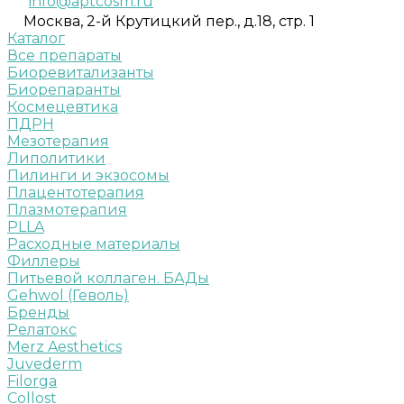
info@aptcosm.ru
Москва, 2-й Крутицкий пер., д.18, стр. 1
Каталог
Все препараты
Биоревитализанты
Биорепаранты
Космецевтика
ПДРН
Мезотерапия
Липолитики
Пилинги и экзосомы
Плацентотерапия
Плазмотерапия
PLLA
Расходные материалы
Филлеры
Питьевой коллаген. БАДы
Gehwol (Геволь)
Бренды
Релатокс
Merz Aesthetics
Juvederm
Filorga
Collost