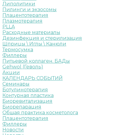
Липолитики
Пилинги и экзосомы
Плацентотерапия
Плазмотерапия
PLLA
Расходные материалы
Дезинфекция и стерилизация
Шприцы \ Иглы \ Канюли
Термосумка
Филлеры
Питьевой коллаген. БАДы
Gehwol (Геволь)
Акции
КАЛЕНДАРЬ СОБЫТИЙ
Семинары
Ботулинотерапия
Контурная пластика
Биоревитализация
Биорепарация
Общая практика косметолога
Плацентотерапия
Филлеры
Новости