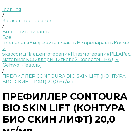
Главная
/
Каталог препаратов
/
Биоревитализанты
Все
препараты
Биоревитализанты
Биорепаранты
Косме
и
экзосомы
Плацентотерапия
Плазмотерапия
PLLA
Рас
материалы
Филлеры
Питьевой коллаген. БАДы
Gehwol (Геволь)
/
ПРЕФИЛЛЕР CONTOURA BIO SKIN LIFT (КОНТУРА
БИО СКИН ЛИФТ) 20,0 мг/мл
ПРЕФИЛЛЕР CONTOURA
BIO SKIN LIFT (КОНТУРА
БИО СКИН ЛИФТ) 20,0
мг/мл