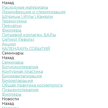
Назад
Расходные материалы
Дезинфекция и стерилизация
Шприцы \ Иглы \ Канюли
Термосумка
Перчатки
Филлеры
Питьевой коллаген. БАДы
Gehwol (Геволь)
Акции
КАЛЕНДАРЬ СОБЫТИЙ
Семинары
Назад
Семинары
Ботулинотерапия
Контурная пластика
Биоревитализация
Биорепарация
Общая практика косметолога
Плацентотерапия
Филлеры
Новости
Назад