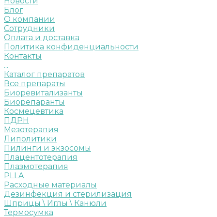
Новости
Блог
О компании
Сотрудники
Оплата и доставка
Политика конфиденциальности
Контакты
...
Каталог препаратов
Все препараты
Биоревитализанты
Биорепаранты
Космецевтика
ПДРН
Мезотерапия
Липолитики
Пилинги и экзосомы
Плацентотерапия
Плазмотерапия
PLLA
Расходные материалы
Дезинфекция и стерилизация
Шприцы \ Иглы \ Канюли
Термосумка