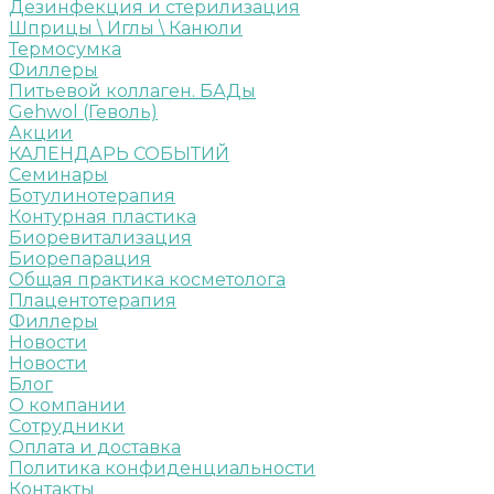
Дезинфекция и стерилизация
Шприцы \ Иглы \ Канюли
Термосумка
Филлеры
Питьевой коллаген. БАДы
Gehwol (Геволь)
Акции
КАЛЕНДАРЬ СОБЫТИЙ
Семинары
Ботулинотерапия
Контурная пластика
Биоревитализация
Биорепарация
Общая практика косметолога
Плацентотерапия
Филлеры
Новости
Новости
Блог
О компании
Сотрудники
Оплата и доставка
Политика конфиденциальности
Контакты