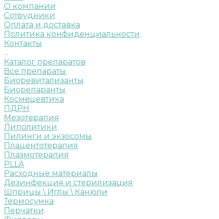
О компании
Сотрудники
Оплата и доставка
Политика конфиденциальности
Контакты
...
Каталог препаратов
Все препараты
Биоревитализанты
Биорепаранты
Космецевтика
ПДРН
Мезотерапия
Липолитики
Пилинги и экзосомы
Плацентотерапия
Плазмотерапия
PLLA
Расходные материалы
Дезинфекция и стерилизация
Шприцы \ Иглы \ Канюли
Термосумка
Перчатки