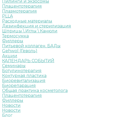
Пилинги и экзосомы
Плацентотерапия
Плазмотерапия
PLLA
Расходные материалы
Дезинфекция и стерилизация
Шприцы \ Иглы \ Канюли
Термосумка
Филлеры
Питьевой коллаген. БАДы
Gehwol (Геволь)
Акции
КАЛЕНДАРЬ СОБЫТИЙ
Семинары
Ботулинотерапия
Контурная пластика
Биоревитализация
Биорепарация
Общая практика косметолога
Плацентотерапия
Филлеры
Новости
Новости
Блог