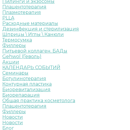
Пилинги и экзосомы
Плацентотерапия
Плазмотерапия
PLLA
Расходные материалы
Дезинфекция и стерилизация
Шприцы \ Иглы \ Канюли
Термосумка
Филлеры
Питьевой коллаген. БАДы
Gehwol (Геволь)
Акции
КАЛЕНДАРЬ СОБЫТИЙ
Семинары
Ботулинотерапия
Контурная пластика
Биоревитализация
Биорепарация
Общая практика косметолога
Плацентотерапия
Филлеры
Новости
Новости
Блог