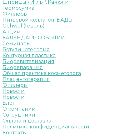
Шприцы \ Иглы \ Канюли
Термосумка
Филлеры
Питьевой коллаген. БАДы
Gehwol (Геволь)
Акции
КАЛЕНДАРЬ СОБЫТИЙ
Семинары
Ботулинотерапия
Контурная пластика
Биоревитализация
Биорепарация
Общая практика косметолога
Плацентотерапия
Филлеры
Новости
Новости
Блог
О компании
Сотрудники
Оплата и доставка
Политика конфиденциальности
Контакты
...