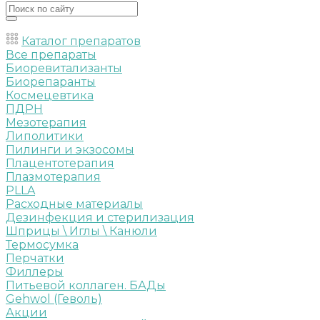
Каталог препаратов
Все препараты
Биоревитализанты
Биорепаранты
Космецевтика
ПДРН
Мезотерапия
Липолитики
Пилинги и экзосомы
Плацентотерапия
Плазмотерапия
PLLA
Расходные материалы
Дезинфекция и стерилизация
Шприцы \ Иглы \ Канюли
Термосумка
Перчатки
Филлеры
Питьевой коллаген. БАДы
Gehwol (Геволь)
Акции