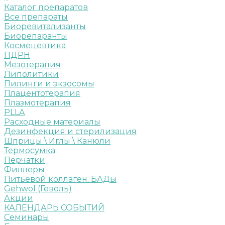
Каталог препаратов
Все препараты
Биоревитализанты
Биорепаранты
Космецевтика
ПДРН
Мезотерапия
Липолитики
Пилинги и экзосомы
Плацентотерапия
Плазмотерапия
PLLA
Расходные материалы
Дезинфекция и стерилизация
Шприцы \ Иглы \ Канюли
Термосумка
Перчатки
Филлеры
Питьевой коллаген. БАДы
Gehwol (Геволь)
Акции
КАЛЕНДАРЬ СОБЫТИЙ
Семинары