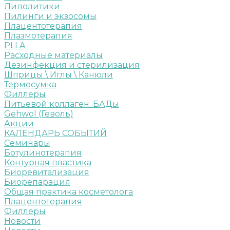
Липолитики
Пилинги и экзосомы
Плацентотерапия
Плазмотерапия
PLLA
Расходные материалы
Дезинфекция и стерилизация
Шприцы \ Иглы \ Канюли
Термосумка
Филлеры
Питьевой коллаген. БАДы
Gehwol (Геволь)
Акции
КАЛЕНДАРЬ СОБЫТИЙ
Семинары
Ботулинотерапия
Контурная пластика
Биоревитализация
Биорепарация
Общая практика косметолога
Плацентотерапия
Филлеры
Новости