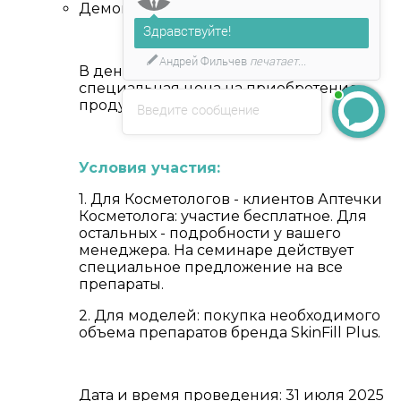
Демонстрация процедур на моделях.
Здравствуйте!
Андрей Фильчев
печатает...
В день семинара предоставляется
специальная цена на приобретение
продукции SkinFill Plus.
Введите сообщение
Условия участия:
1. Для Косметологов - клиентов Аптечки
Косметолога: участие бесплатное. Для
остальных - подробности у вашего
менеджера. На семинаре действует
специальное предложение на все
препараты.
2. Для моделей: покупка необходимого
объема препаратов бренда SkinFill Plus.
Дата и время проведения: 31 июля 2025