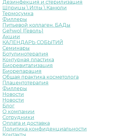
Дезинфекция и стерилизация
Шприцы \ Иглы \ Канюли
Термосумка
Филлеры
Питьевой коллаген. БАДы
Gehwol (Геволь)
Акции
КАЛЕНДАРЬ СОБЫТИЙ
Семинары
Ботулинотерапия
Контурная пластика
Биоревитализация
Биорепарация
Общая практика косметолога
Плацентотерапия
Филлеры
Новости
Новости
Блог
О компании
Сотрудники
Оплата и доставка
Политика конфиденциальности
Контакты