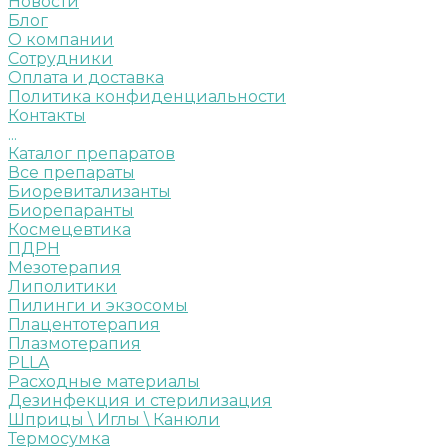
Новости
Блог
О компании
Сотрудники
Оплата и доставка
Политика конфиденциальности
Контакты
...
Каталог препаратов
Все препараты
Биоревитализанты
Биорепаранты
Космецевтика
ПДРН
Мезотерапия
Липолитики
Пилинги и экзосомы
Плацентотерапия
Плазмотерапия
PLLA
Расходные материалы
Дезинфекция и стерилизация
Шприцы \ Иглы \ Канюли
Термосумка