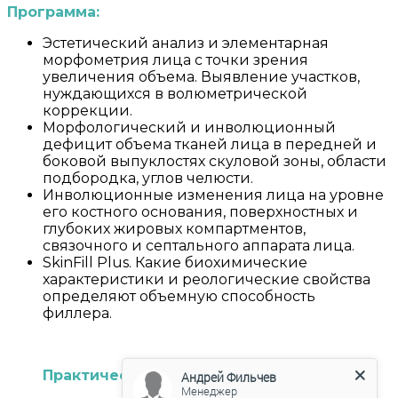
Программа:
Эстетический анализ и элементарная
морфометрия лица с точки зрения
увеличения объема. Выявление участков,
нуждающихся в волюметрической
коррекции.
Морфологический и инволюционный
дефицит объема тканей лица в передней и
боковой выпуклостях скуловой зоны, области
подбородка, углов челюсти.
Инволюционные изменения лица на уровне
его костного основания, поверхностных и
глубоких жировых компартментов,
связочного и септального аппарата лица.
SkinFill Plus. Какие биохимические
характеристики и реологические свойства
определяют объемную способность
филлера.
Практическая часть.
Андрей Фильчев
Менеджер