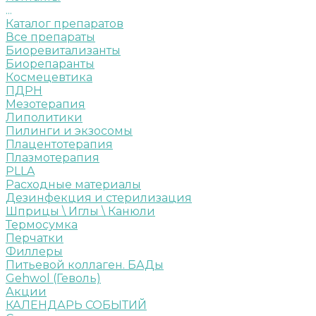
...
Каталог препаратов
Все препараты
Биоревитализанты
Биорепаранты
Космецевтика
ПДРН
Мезотерапия
Липолитики
Пилинги и экзосомы
Плацентотерапия
Плазмотерапия
PLLA
Расходные материалы
Дезинфекция и стерилизация
Шприцы \ Иглы \ Канюли
Термосумка
Перчатки
Филлеры
Питьевой коллаген. БАДы
Gehwol (Геволь)
Акции
КАЛЕНДАРЬ СОБЫТИЙ