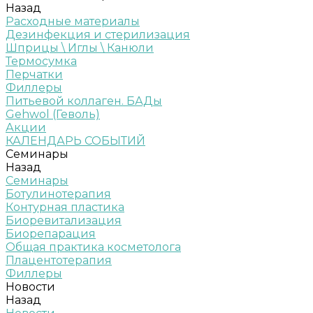
Назад
Расходные материалы
Дезинфекция и стерилизация
Шприцы \ Иглы \ Канюли
Термосумка
Перчатки
Филлеры
Питьевой коллаген. БАДы
Gehwol (Геволь)
Акции
КАЛЕНДАРЬ СОБЫТИЙ
Семинары
Назад
Семинары
Ботулинотерапия
Контурная пластика
Биоревитализация
Биорепарация
Общая практика косметолога
Плацентотерапия
Филлеры
Новости
Назад