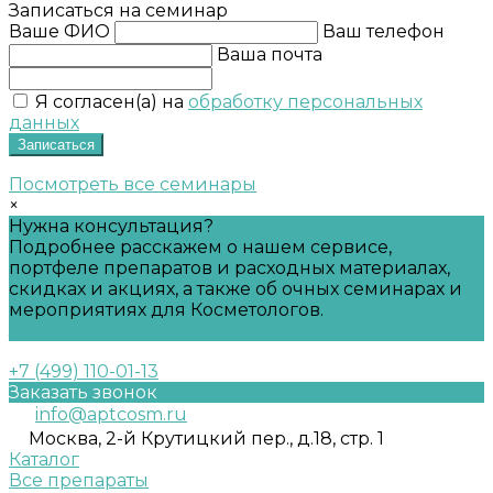
Записаться на семинар
Ваше ФИО
Ваш телефон
Ваша почта
Я согласен(а) на
обработку персональных
данных
Записаться
Посмотреть все семинары
×
Нужна консультация?
Подробнее расскажем о нашем сервисе,
портфеле препаратов и расходных материалах,
скидках и акциях, а также об очных семинарах и
мероприятиях для Косметологов.
Задать вопрос
+7 (499) 110-01-13
Заказать звонок
info@aptcosm.ru
Москва, 2-й Крутицкий пер., д.18, стр. 1
Каталог
Все препараты