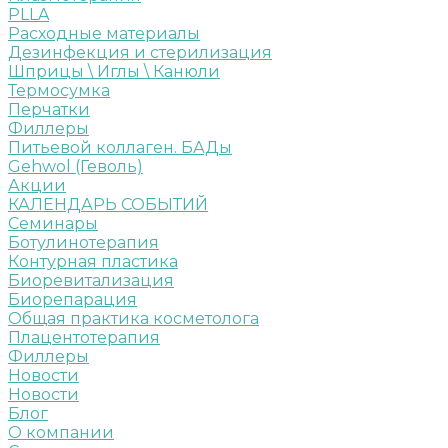
PLLA
Расходные материалы
Дезинфекция и стерилизация
Шприцы \ Иглы \ Канюли
Термосумка
Перчатки
Филлеры
Питьевой коллаген. БАДы
Gehwol (Геволь)
Акции
КАЛЕНДАРЬ СОБЫТИЙ
Семинары
Ботулинотерапия
Контурная пластика
Биоревитализация
Биорепарация
Общая практика косметолога
Плацентотерапия
Филлеры
Новости
Новости
Блог
О компании