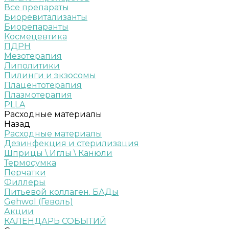
Все препараты
Биоревитализанты
Биорепаранты
Космецевтика
ПДРН
Мезотерапия
Липолитики
Пилинги и экзосомы
Плацентотерапия
Плазмотерапия
PLLA
Расходные материалы
Назад
Расходные материалы
Дезинфекция и стерилизация
Шприцы \ Иглы \ Канюли
Термосумка
Перчатки
Филлеры
Питьевой коллаген. БАДы
Gehwol (Геволь)
Акции
КАЛЕНДАРЬ СОБЫТИЙ