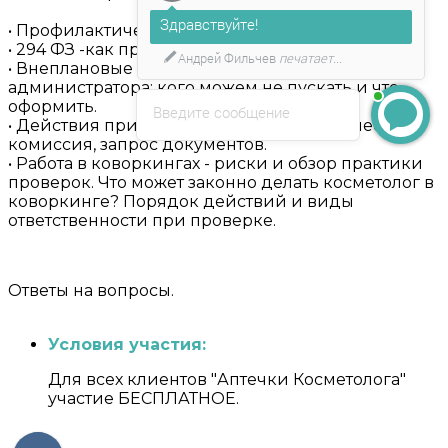
Здравствуйте!
• Профилактический визит - как отказаться?
• 294 ФЗ -как признать проверку незаконной.
Андрей Фильчев
печатает...
• Внеплановые проверки - алгоритм действий
администратора: кого можем не пускать и что
оформить.
Введите сообщение
• Действия при претензии и жалобе: врачебная
комиссия, запрос документов.
• Работа в коворкингах - риски и обзор практики
проверок. Что может законно делать косметолог в
коворкинге? Порядок действий и виды
ответственности при проверке.
Ответы на вопросы.
Условия участия:
Для всех клиентов "Аптечки Косметолога"
участие БЕСПЛАТНОЕ.