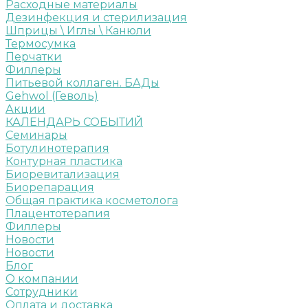
Расходные материалы
Дезинфекция и стерилизация
Шприцы \ Иглы \ Канюли
Термосумка
Перчатки
Филлеры
Питьевой коллаген. БАДы
Gehwol (Геволь)
Акции
КАЛЕНДАРЬ СОБЫТИЙ
Семинары
Ботулинотерапия
Контурная пластика
Биоревитализация
Биорепарация
Общая практика косметолога
Плацентотерапия
Филлеры
Новости
Новости
Блог
О компании
Сотрудники
Оплата и доставка