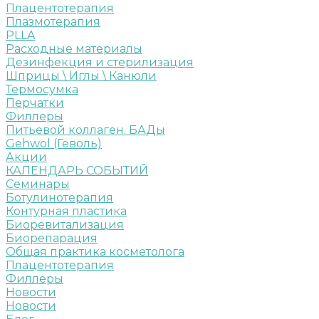
Плацентотерапия
Плазмотерапия
PLLA
Расходные материалы
Дезинфекция и стерилизация
Шприцы \ Иглы \ Канюли
Термосумка
Перчатки
Филлеры
Питьевой коллаген. БАДы
Gehwol (Геволь)
Акции
КАЛЕНДАРЬ СОБЫТИЙ
Семинары
Ботулинотерапия
Контурная пластика
Биоревитализация
Биорепарация
Общая практика косметолога
Плацентотерапия
Филлеры
Новости
Новости