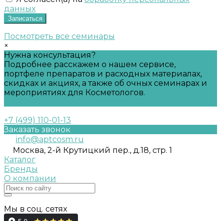
данных
Записаться
Посмотреть все семинары
×
Нужна консультация?
Подробнее расскажем о нашем сервисе,
портфеле препаратов и расходных материалах,
скидках и акциях, а также об очных семинарах и
мероприятиях для Косметологов.
Задать вопрос
+7 (499) 110-01-13
Заказать звонок
info@aptcosm.ru
Москва, 2-й Крутицкий пер., д.18, стр. 1
Каталог
Бренды
О компании
Мы в соц. сетях