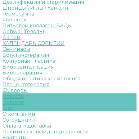
Дезинфекция и стерилизация
Шприцы \ Иглы \ Канюли
Термосумка
Филлеры
Питьевой коллаген. БАДы
Gehwol (Геволь)
Акции
КАЛЕНДАРЬ СОБЫТИЙ
Семинары
Ботулинотерапия
Контурная пластика
Биоревитализация
Биорепарация
Общая практика косметолога
Плацентотерапия
Филлеры
Новости
Новости
Блог
О компании
Сотрудники
Оплата и доставка
Политика конфиденциальности
Контакты