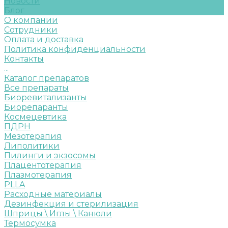
Новости
Блог
О компании
Сотрудники
Оплата и доставка
Политика конфиденциальности
Контакты
...
Каталог препаратов
Все препараты
Биоревитализанты
Биорепаранты
Космецевтика
ПДРН
Мезотерапия
Липолитики
Пилинги и экзосомы
Плацентотерапия
Плазмотерапия
PLLA
Расходные материалы
Дезинфекция и стерилизация
Шприцы \ Иглы \ Канюли
Термосумка