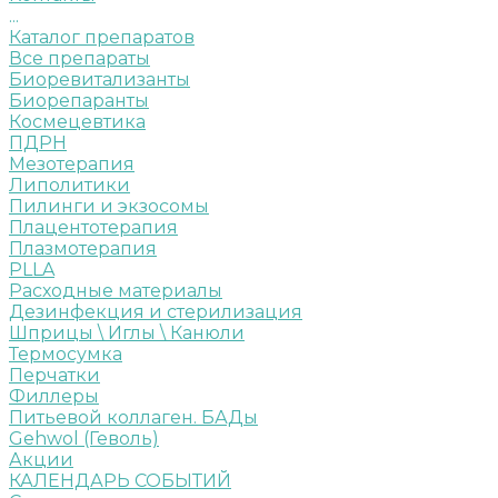
...
Каталог препаратов
Все препараты
Биоревитализанты
Биорепаранты
Космецевтика
ПДРН
Мезотерапия
Липолитики
Пилинги и экзосомы
Плацентотерапия
Плазмотерапия
PLLA
Расходные материалы
Дезинфекция и стерилизация
Шприцы \ Иглы \ Канюли
Термосумка
Перчатки
Филлеры
Питьевой коллаген. БАДы
Gehwol (Геволь)
Акции
КАЛЕНДАРЬ СОБЫТИЙ