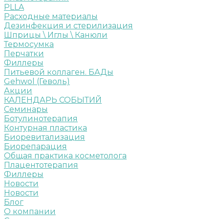
PLLA
Расходные материалы
Дезинфекция и стерилизация
Шприцы \ Иглы \ Канюли
Термосумка
Перчатки
Филлеры
Питьевой коллаген. БАДы
Gehwol (Геволь)
Акции
КАЛЕНДАРЬ СОБЫТИЙ
Семинары
Ботулинотерапия
Контурная пластика
Биоревитализация
Биорепарация
Общая практика косметолога
Плацентотерапия
Филлеры
Новости
Новости
Блог
О компании