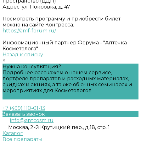
пространство (ЦДП)
Адрес: ул. Покровка, д. 47
Посмотреть программу и приобрести билет
можно на сайте Конгресса.
https://amf-forum.ru/
Информационный партнер Форума - "Аптечка
Косметолога"
Назад к списку
×
Нужна консультация?
Подробнее расскажем о нашем сервисе,
портфеле препаратов и расходных материалах,
скидках и акциях, а также об очных семинарах и
мероприятиях для Косметологов.
Задать вопрос
+7 (499) 110-01-13
Заказать звонок
info@aptcosm.ru
Москва, 2-й Крутицкий пер., д.18, стр. 1
Каталог
Все препараты