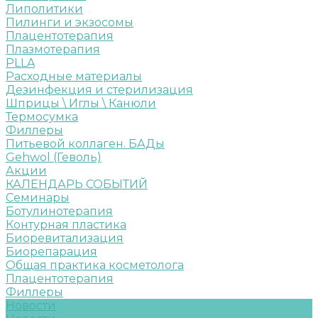
Липолитики
Пилинги и экзосомы
Плацентотерапия
Плазмотерапия
PLLA
Расходные материалы
Дезинфекция и стерилизация
Шприцы \ Иглы \ Канюли
Термосумка
Филлеры
Питьевой коллаген. БАДы
Gehwol (Геволь)
Акции
КАЛЕНДАРЬ СОБЫТИЙ
Семинары
Ботулинотерапия
Контурная пластика
Биоревитализация
Биорепарация
Общая практика косметолога
Плацентотерапия
Филлеры
Новости