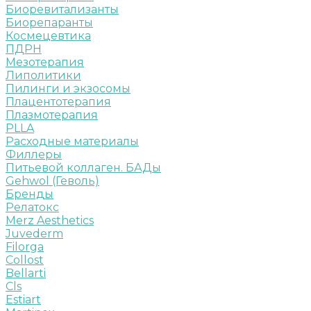
Биоревитализанты
Биорепаранты
Космецевтика
ПДРН
Мезотерапия
Липолитики
Пилинги и экзосомы
Плацентотерапия
Плазмотерапия
PLLA
Расходные материалы
Филлеры
Питьевой коллаген. БАДы
Gehwol (Геволь)
Бренды
Релатокс
Merz Aesthetics
Juvederm
Filorga
Collost
Bellarti
Cls
Estiart