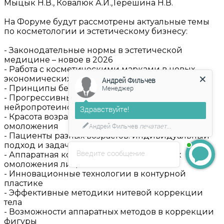
Мыцык Н.В., Ковалюк А.И.,Терешина Н.В.
На Форуме будут рассмотрены актуальные темы
по косметологии и эстетическому бизнесу:
- Законодательные нормы в эстетической
медицине – новое в 2026
- Работа с косметическими марками в новых
экономических условиях
Андрей Фильчев
- Принципы безопасности пациентов
Менеджер
- Прогрессивные техники работы с
нейропротеином
Здравствуйте!
- Красота возраста и современные методы
омоложения
Андрей Фильчев
печатает...
- Пациенты разных возрастов: индивидуальный
подход и задачи косметолога
Введите сообщение
- Аппаратная косметология в программах
омоложения лица
- Инновационные технологии в контурной
пластике
- Эффективные методики нитевой коррекции
тела
- Возможности аппаратных методов в коррекции
фигуры