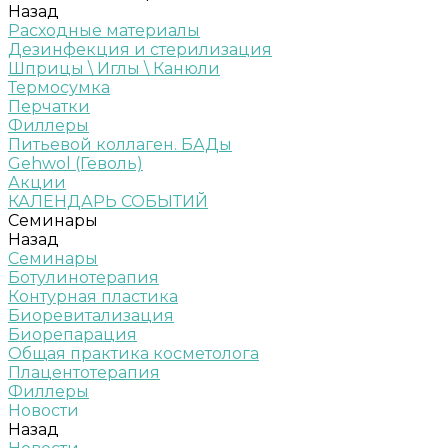
Назад
Расходные материалы
Дезинфекция и стерилизация
Шприцы \ Иглы \ Канюли
Термосумка
Перчатки
Филлеры
Питьевой коллаген. БАДы
Gehwol (Геволь)
Акции
КАЛЕНДАРЬ СОБЫТИЙ
Семинары
Назад
Семинары
Ботулинотерапия
Контурная пластика
Биоревитализация
Биорепарация
Общая практика косметолога
Плацентотерапия
Филлеры
Новости
Назад