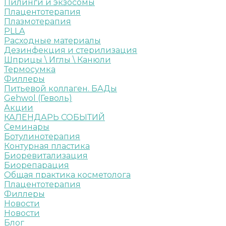
Пилинги и экзосомы
Плацентотерапия
Плазмотерапия
PLLA
Расходные материалы
Дезинфекция и стерилизация
Шприцы \ Иглы \ Канюли
Термосумка
Филлеры
Питьевой коллаген. БАДы
Gehwol (Геволь)
Акции
КАЛЕНДАРЬ СОБЫТИЙ
Семинары
Ботулинотерапия
Контурная пластика
Биоревитализация
Биорепарация
Общая практика косметолога
Плацентотерапия
Филлеры
Новости
Новости
Блог