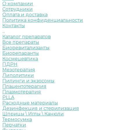
О компании
Сотрудники
Оплата и доставка
Политика конфиденциальности
Контакты
...
Каталог препаратов
Все препараты
Биоревитализанты
Биорепаранты
Космецевтика
ПДРН
Мезотерапия
Липолитики
Пилинги и экзосомы
Плацентотерапия
Плазмотерапия
PLLA
Расходные материалы
Дезинфекция и стерилизация
Шприцы \ Иглы \ Канюли
Термосумка
Перчатки