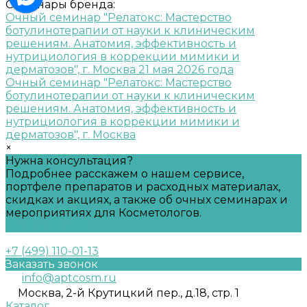
Семинары бренда:
Очный семинар "Релатокс: Мастерство
ботулинотерапии от науки к клиническим
решениям. Анатомия, эффективность и
нутрициология в коррекции мимики и
дерматозов", г. Москва 21 мая 2026 года
Очный семинар "Релатокс: Мастерство
ботулинотерапии от науки к клиническим
решениям. Анатомия, эффективность и
нутрициология в коррекции мимики и
дерматозов", г. Москва
×
Нужна консультация?
Подробнее расскажем о нашем сервисе,
портфеле препаратов и расходных материалах,
скидках и акциях, а также об очных семинарах и
мероприятиях для Косметологов.
Задать вопрос
+7 (499) 110-01-13
Заказать звонок
info@aptcosm.ru
Москва, 2-й Крутицкий пер., д.18, стр. 1
Каталог