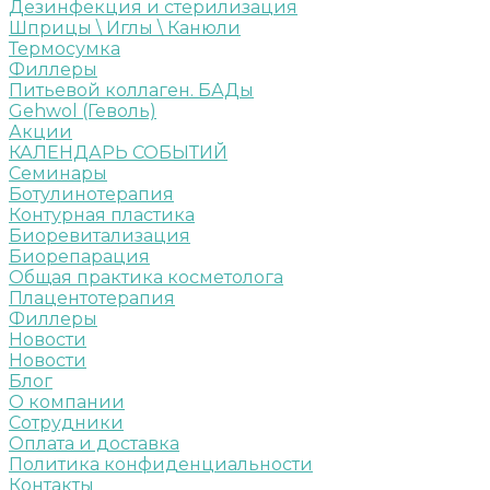
Дезинфекция и стерилизация
Шприцы \ Иглы \ Канюли
Термосумка
Филлеры
Питьевой коллаген. БАДы
Gehwol (Геволь)
Акции
КАЛЕНДАРЬ СОБЫТИЙ
Семинары
Ботулинотерапия
Контурная пластика
Биоревитализация
Биорепарация
Общая практика косметолога
Плацентотерапия
Филлеры
Новости
Новости
Блог
О компании
Сотрудники
Оплата и доставка
Политика конфиденциальности
Контакты