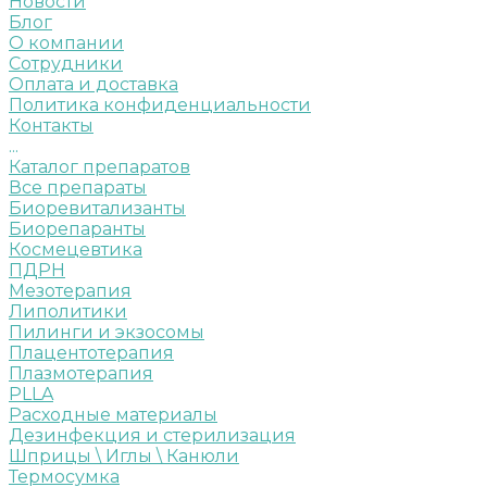
Новости
Блог
О компании
Сотрудники
Оплата и доставка
Политика конфиденциальности
Контакты
...
Каталог препаратов
Все препараты
Биоревитализанты
Биорепаранты
Космецевтика
ПДРН
Мезотерапия
Липолитики
Пилинги и экзосомы
Плацентотерапия
Плазмотерапия
PLLA
Расходные материалы
Дезинфекция и стерилизация
Шприцы \ Иглы \ Канюли
Термосумка