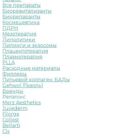
Все препараты
Биоревитализанты
Биорепаранты
Космецевтика
ПДРН
Мезотерапия
Липолитики
Пилинги и экзосомы
Плацентотерапия
Плазмотерапия
PLLA
Расходные материалы
Филлеры
Питьевой коллаген. БАДы
Gehwol (Геволь)
Бренды
Релатокс
Merz Aesthetics
Juvederm
Filorga
Collost
Bellarti
Cls