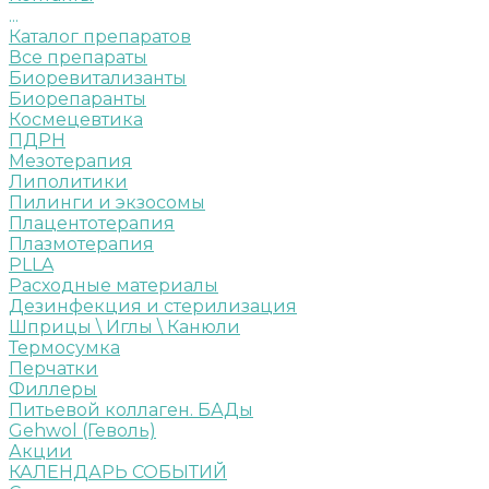
...
Каталог препаратов
Все препараты
Биоревитализанты
Биорепаранты
Космецевтика
ПДРН
Мезотерапия
Липолитики
Пилинги и экзосомы
Плацентотерапия
Плазмотерапия
PLLA
Расходные материалы
Дезинфекция и стерилизация
Шприцы \ Иглы \ Канюли
Термосумка
Перчатки
Филлеры
Питьевой коллаген. БАДы
Gehwol (Геволь)
Акции
КАЛЕНДАРЬ СОБЫТИЙ