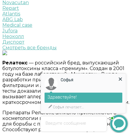
Novacutan
Repart
Atlantis
ABG Lab
Medical case
Jufora
Неоколл
Диспорт
Смотреть все бренды
Релатокс
— российский бред, выпускающий
ботулотоксины класса «премиум». Создан в 2001
году на базе лабораторий «Микроген». В ходе
разработки применялись новейшие технологии
Софья
фильтрации и лиофилизации. Клинические
тесты доказали, что продукт не токсичен, не
вызывает аллергии и отторжения как при
Здравствуйте!
краткосрочном, так и долгосрочном применении.
Софья
печатает...
Препараты Релатокс активно применяются в
косметологии в рамках программы «анти-эйдж»
Введите сообщение
для борьбы с последствиями хроностарения.
Способствуют разглаживанию морщин в