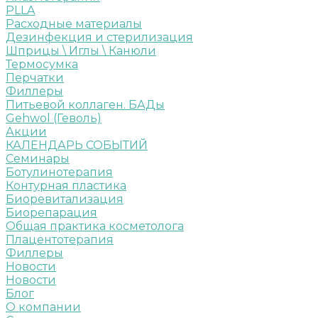
PLLA
Расходные материалы
Дезинфекция и стерилизация
Шприцы \ Иглы \ Канюли
Термосумка
Перчатки
Филлеры
Питьевой коллаген. БАДы
Gehwol (Геволь)
Акции
КАЛЕНДАРЬ СОБЫТИЙ
Семинары
Ботулинотерапия
Контурная пластика
Биоревитализация
Биорепарация
Общая практика косметолога
Плацентотерапия
Филлеры
Новости
Новости
Блог
О компании