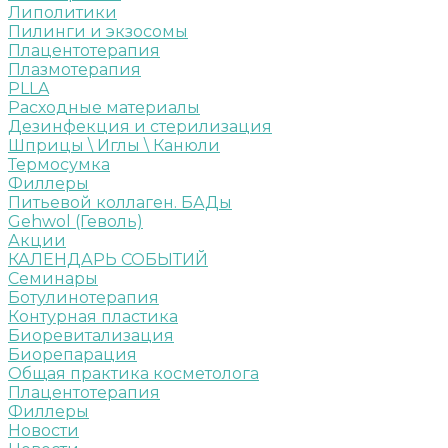
Липолитики
Пилинги и экзосомы
Плацентотерапия
Плазмотерапия
PLLA
Расходные материалы
Дезинфекция и стерилизация
Шприцы \ Иглы \ Канюли
Термосумка
Филлеры
Питьевой коллаген. БАДы
Gehwol (Геволь)
Акции
КАЛЕНДАРЬ СОБЫТИЙ
Семинары
Ботулинотерапия
Контурная пластика
Биоревитализация
Биорепарация
Общая практика косметолога
Плацентотерапия
Филлеры
Новости