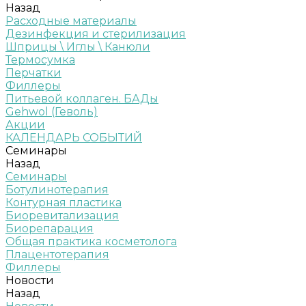
Назад
Расходные материалы
Дезинфекция и стерилизация
Шприцы \ Иглы \ Канюли
Термосумка
Перчатки
Филлеры
Питьевой коллаген. БАДы
Gehwol (Геволь)
Акции
КАЛЕНДАРЬ СОБЫТИЙ
Семинары
Назад
Семинары
Ботулинотерапия
Контурная пластика
Биоревитализация
Биорепарация
Общая практика косметолога
Плацентотерапия
Филлеры
Новости
Назад