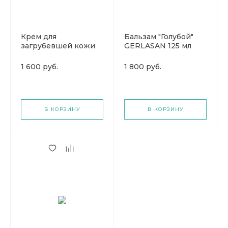
Крем для
Бальзам "Голубой"
загрубевшей кожи
GERLASAN 125 мл
GERLASAN 75 мл
(Герлазан)
(Герлазан)
1 600 руб.
1 800 руб.
В КОРЗИНУ
В КОРЗИНУ