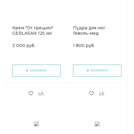
Крем "От трещин"
Пудра для ног
GERLASAN 125 мл
Геволь-мед
(Герлазан)
GERLASAN 100 гр
(Герлазан)
2 000 руб.
1 800 руб.
В КОРЗИНУ
В КОРЗИНУ