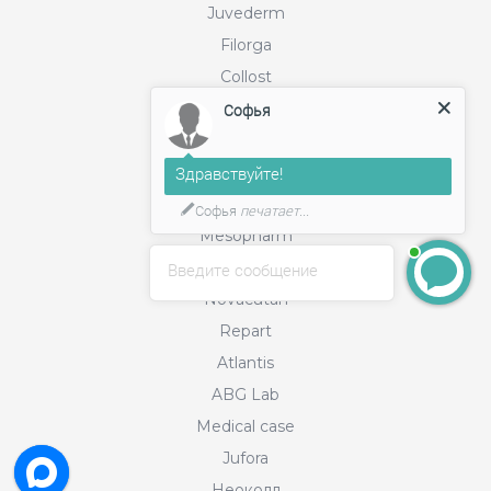
Juvederm
Filorga
Collost
Bellarti
Софья
Cls
Здравствуйте!
Estiart
Martinex
Софья
печатает...
Mesopharm
Neauvia
Введите сообщение
Novacutan
Repart
Atlantis
ABG Lab
Medical case
Jufora
Неоколл