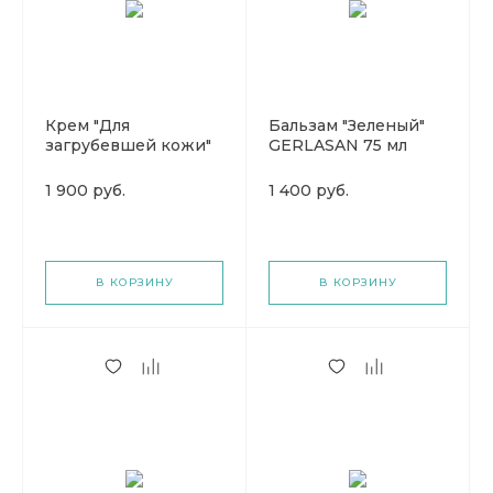
Крем "Для
Бальзам "Зеленый"
загрубевшей кожи"
GERLASAN 75 мл
GERLASAN 125 мл
(Герлазан)
(Герлазан)
1 900 руб.
1 400 руб.
В КОРЗИНУ
В КОРЗИНУ