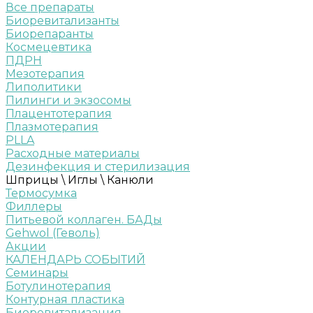
Все препараты
Биоревитализанты
Биорепаранты
Космецевтика
ПДРН
Мезотерапия
Липолитики
Пилинги и экзосомы
Плацентотерапия
Плазмотерапия
PLLA
Расходные материалы
Дезинфекция и стерилизация
Шприцы \ Иглы \ Канюли
Термосумка
Филлеры
Питьевой коллаген. БАДы
Gehwol (Геволь)
Акции
КАЛЕНДАРЬ СОБЫТИЙ
Семинары
Ботулинотерапия
Контурная пластика
Биоревитализация