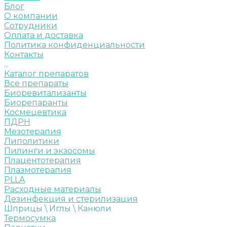
Блог
О компании
Сотрудники
Оплата и доставка
Политика конфиденциальности
Контакты
...
Каталог препаратов
Все препараты
Биоревитализанты
Биорепаранты
Космецевтика
ПДРН
Мезотерапия
Липолитики
Пилинги и экзосомы
Плацентотерапия
Плазмотерапия
PLLA
Расходные материалы
Дезинфекция и стерилизация
Шприцы \ Иглы \ Канюли
Термосумка