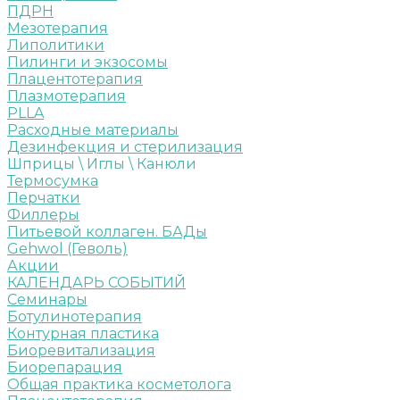
ПДРН
Мезотерапия
Липолитики
Пилинги и экзосомы
Плацентотерапия
Плазмотерапия
PLLA
Расходные материалы
Дезинфекция и стерилизация
Шприцы \ Иглы \ Канюли
Термосумка
Перчатки
Филлеры
Питьевой коллаген. БАДы
Gehwol (Геволь)
Акции
КАЛЕНДАРЬ СОБЫТИЙ
Семинары
Ботулинотерапия
Контурная пластика
Биоревитализация
Биорепарация
Общая практика косметолога