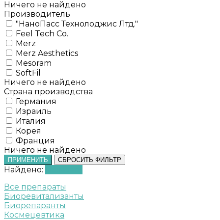
Ничего не найдено
Производитель
"НаноПасс Технолоджис Лтд."
Feel Tech Co.
Merz
Merz Aesthetics
Mesoram
SoftFil
Ничего не найдено
Страна производства
Германия
Израиль
Италия
Корея
Франция
Ничего не найдено
ПРИМЕНИТЬ
СБРОСИТЬ ФИЛЬТР
Найдено:
Показать
Все препараты
Биоревитализанты
Биорепаранты
Космецевтика