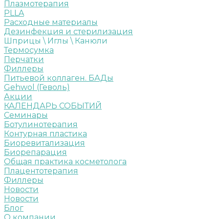
Плазмотерапия
PLLA
Расходные материалы
Дезинфекция и стерилизация
Шприцы \ Иглы \ Канюли
Термосумка
Перчатки
Филлеры
Питьевой коллаген. БАДы
Gehwol (Геволь)
Акции
КАЛЕНДАРЬ СОБЫТИЙ
Семинары
Ботулинотерапия
Контурная пластика
Биоревитализация
Биорепарация
Общая практика косметолога
Плацентотерапия
Филлеры
Новости
Новости
Блог
О компании