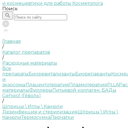
Поиск
Главная
/
Каталог препаратов
/
Расходные материалы
Все
препараты
Биоревитализанты
Биорепаранты
Косме
и
экзосомы
Плацентотерапия
Плазмотерапия
PLLA
Рас
материалы
Филлеры
Питьевой коллаген. БАДы
Gehwol (Геволь)
/
Шприцы \ Иглы \ Канюли
Дезинфекция и стерилизация
Шприцы \ Иглы \
Канюли
Термосумка
Перчатки