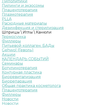
Липолитики
Пилинги и экзосомы
Плацентотерапия
Плазмотерапия
PLLA
Расходные материалы
Дезинфекция и стерилизация
Шприцы \ Иглы \ Канюли
Термосумка
Филлеры
Питьевой коллаген. БАДы
Gehwol (Геволь)
Акции
КАЛЕНДАРЬ СОБЫТИЙ
Семинары
Ботулинотерапия
Контурная пластика
Биоревитализация
Биорепарация
Общая практика косметолога
Плацентотерапия
Филлеры
Новости
Новости