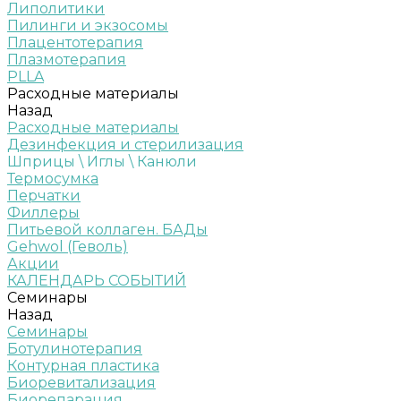
Липолитики
Пилинги и экзосомы
Плацентотерапия
Плазмотерапия
PLLA
Расходные материалы
Назад
Расходные материалы
Дезинфекция и стерилизация
Шприцы \ Иглы \ Канюли
Термосумка
Перчатки
Филлеры
Питьевой коллаген. БАДы
Gehwol (Геволь)
Акции
КАЛЕНДАРЬ СОБЫТИЙ
Семинары
Назад
Семинары
Ботулинотерапия
Контурная пластика
Биоревитализация
Биорепарация