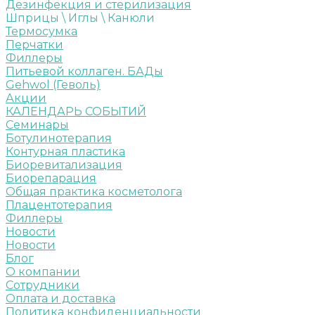
Дезинфекция и стерилизация
Шприцы \ Иглы \ Канюли
Термосумка
Перчатки
Филлеры
Питьевой коллаген. БАДы
Gehwol (Геволь)
Акции
КАЛЕНДАРЬ СОБЫТИЙ
Семинары
Ботулинотерапия
Контурная пластика
Биоревитализация
Биорепарация
Общая практика косметолога
Плацентотерапия
Филлеры
Новости
Новости
Блог
О компании
Сотрудники
Оплата и доставка
Политика конфиденциальности