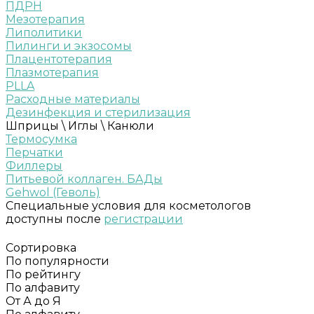
ПДРН
Мезотерапия
Липолитики
Пилинги и экзосомы
Плацентотерапия
Плазмотерапия
PLLA
Расходные материалы
Дезинфекция и стерилизация
Шприцы \ Иглы \ Канюли
Термосумка
Перчатки
Филлеры
Питьевой коллаген. БАДы
Gehwol (Геволь)
Специальные условия для косметологов
доступны после
регистрации
Сортировка
По популярности
По рейтингу
По алфавиту
От А до Я