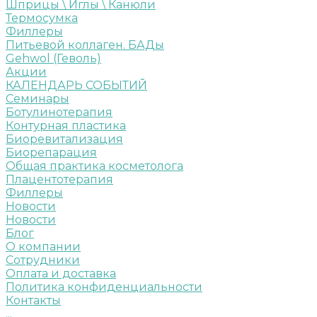
Шприцы \ Иглы \ Канюли
Термосумка
Филлеры
Питьевой коллаген. БАДы
Gehwol (Геволь)
Акции
КАЛЕНДАРЬ СОБЫТИЙ
Семинары
Ботулинотерапия
Контурная пластика
Биоревитализация
Биорепарация
Общая практика косметолога
Плацентотерапия
Филлеры
Новости
Новости
Блог
О компании
Сотрудники
Оплата и доставка
Политика конфиденциальности
Контакты
...