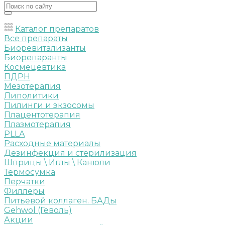
Каталог препаратов
Все препараты
Биоревитализанты
Биорепаранты
Космецевтика
ПДРН
Мезотерапия
Липолитики
Пилинги и экзосомы
Плацентотерапия
Плазмотерапия
PLLA
Расходные материалы
Дезинфекция и стерилизация
Шприцы \ Иглы \ Канюли
Термосумка
Перчатки
Филлеры
Питьевой коллаген. БАДы
Gehwol (Геволь)
Акции