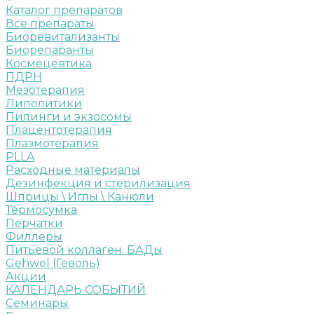
Каталог препаратов
Все препараты
Биоревитализанты
Биорепаранты
Космецевтика
ПДРН
Мезотерапия
Липолитики
Пилинги и экзосомы
Плацентотерапия
Плазмотерапия
PLLA
Расходные материалы
Дезинфекция и стерилизация
Шприцы \ Иглы \ Канюли
Термосумка
Перчатки
Филлеры
Питьевой коллаген. БАДы
Gehwol (Геволь)
Акции
КАЛЕНДАРЬ СОБЫТИЙ
Семинары