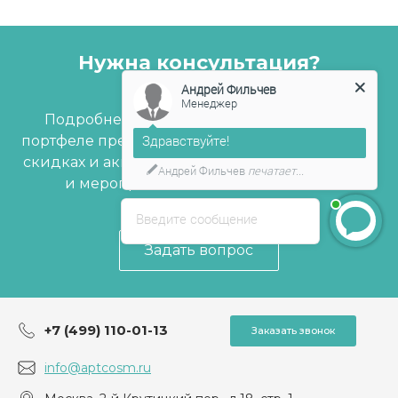
Нужна консультация?
Андрей Фильчев
Менеджер
Подробнее расскажем о нашем сервисе,
Здравствуйте!
портфеле препаратов и расходных материалах,
скидках и акциях, а также об очных семинарах
Андрей Фильчев
печатает...
и мероприятиях для Косметологов.
Введите сообщение
Задать вопрос
+7 (499) 110-01-13
Заказать звонок
info@aptcosm.ru