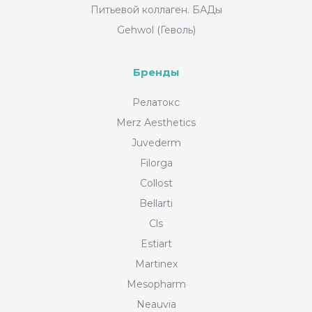
Питьевой коллаген. БАДы
Gehwol (Геволь)
Бренды
Релатокс
Merz Aesthetics
Juvederm
Filorga
Collost
Bellarti
Cls
Estiart
Martinex
Mesopharm
Neauvia