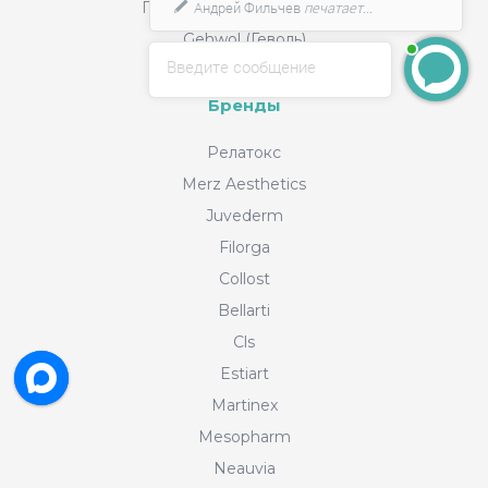
Питьевой коллаген. БАДы
Андрей Фильчев
печатает...
Gehwol (Геволь)
Введите сообщение
Бренды
Релатокс
Merz Aesthetics
Juvederm
Filorga
Collost
Bellarti
Cls
Estiart
Martinex
Mesopharm
Neauvia