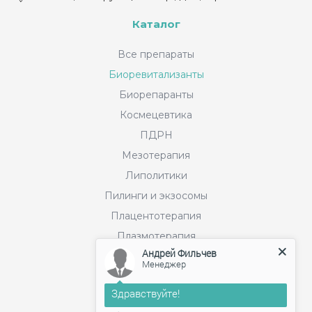
Каталог
Все препараты
Биоревитализанты
Биорепаранты
Космецевтика
ПДРН
Мезотерапия
Липолитики
Пилинги и экзосомы
Плацентотерапия
Плазмотерапия
Андрей Фильчев
PLLA
Менеджер
Расходные материалы
Здравствуйте!
Филлеры