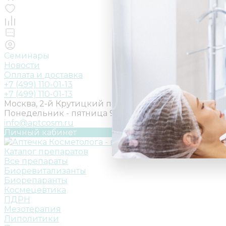
Семинары
Новости
Оплата и доставка
+7 (499) 110-01-13
+7 (499) 110-01-13
Москва, 2-й Крутицкий пер., д.18, стр. 1
Понедельник - пятница 9:00 - 18:00
info@aptcosm.ru
Личный кабинет
Каталог препаратов
Все препараты
Биоревитализанты
Биорепаранты
Космецевтика
ПДРН
Мезотерапия
Липолитики