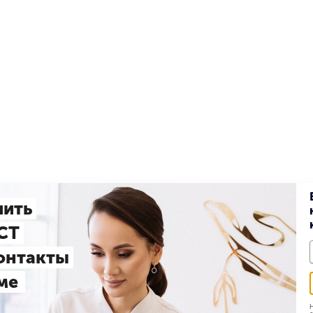
чить
СТ
контакты
ме
Н