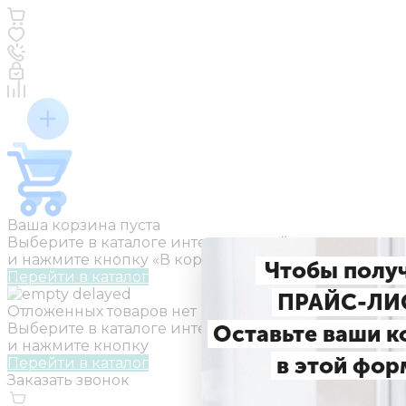
Ваша корзина пуста
Выберите в каталоге интересующий товар
и нажмите кнопку «В корзину».
Чтобы полу
Перейти в каталог
ПРАЙС-ЛИ
Отложенных товаров нет
Выберите в каталоге интересующий товар
Оставьте ваши 
и нажмите кнопку
в этой фор
Перейти в каталог
Заказать звонок