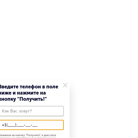
×
Введите телефон в поле
ниже и нажмите на
кнопку "Получить!"
ажимая на кнопку "
Получить!
", я даю свое