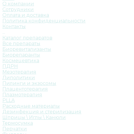
О компании
Сотрудники
Оплата и доставка
Политика конфиденциальности
Контакты
...
Каталог препаратов
Все препараты
Биоревитализанты
Биорепаранты
Космецевтика
ПДРН
Мезотерапия
Липолитики
Пилинги и экзосомы
Плацентотерапия
Плазмотерапия
PLLA
Расходные материалы
Дезинфекция и стерилизация
Шприцы \ Иглы \ Канюли
Термосумка
Перчатки