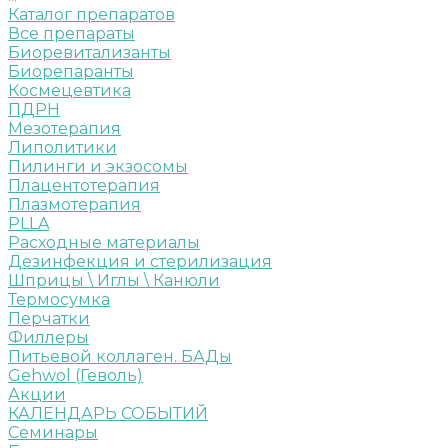
Каталог препаратов
Все препараты
Биоревитализанты
Биорепаранты
Космецевтика
ПДРН
Мезотерапия
Липолитики
Пилинги и экзосомы
Плацентотерапия
Плазмотерапия
PLLA
Расходные материалы
Дезинфекция и стерилизация
Шприцы \ Иглы \ Канюли
Термосумка
Перчатки
Филлеры
Питьевой коллаген. БАДы
Gehwol (Геволь)
Акции
КАЛЕНДАРЬ СОБЫТИЙ
Семинары