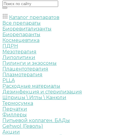
Каталог препаратов
Все препараты
Биоревитализанты
Биорепаранты
Космецевтика
ПДРН
Мезотерапия
Липолитики
Пилинги и экзосомы
Плацентотерапия
Плазмотерапия
PLLA
Расходные материалы
Дезинфекция и стерилизация
Шприцы \ Иглы \ Канюли
Термосумка
Перчатки
Филлеры
Питьевой коллаген. БАДы
Gehwol (Геволь)
Акции