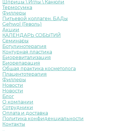
Шприцы \ Иглы \ Канюли
Термосумка
Филлеры
Питьевой коллаген. БАДы
Gehwol (Геволь)
Акции
КАЛЕНДАРЬ СОБЫТИЙ
Семинары
Ботулинотерапия
Контурная пластика
Биоревитализация
Биорепарация
Общая практика косметолога
Плацентотерапия
Филлеры
Новости
Новости
Блог
О компании
Сотрудники
Оплата и доставка
Политика конфиденциальности
Контакты
...