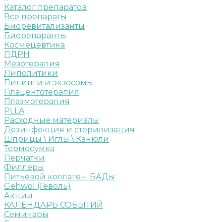
Каталог препаратов
Все препараты
Биоревитализанты
Биорепаранты
Космецевтика
ПДРН
Мезотерапия
Липолитики
Пилинги и экзосомы
Плацентотерапия
Плазмотерапия
PLLA
Расходные материалы
Дезинфекция и стерилизация
Шприцы \ Иглы \ Канюли
Термосумка
Перчатки
Филлеры
Питьевой коллаген. БАДы
Gehwol (Геволь)
Акции
КАЛЕНДАРЬ СОБЫТИЙ
Семинары