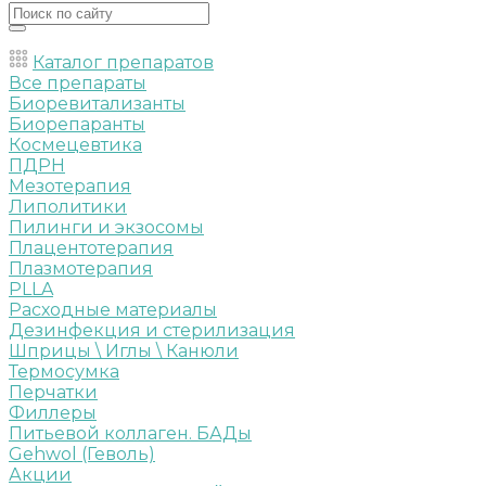
Каталог препаратов
Все препараты
Биоревитализанты
Биорепаранты
Космецевтика
ПДРН
Мезотерапия
Липолитики
Пилинги и экзосомы
Плацентотерапия
Плазмотерапия
PLLA
Расходные материалы
Дезинфекция и стерилизация
Шприцы \ Иглы \ Канюли
Термосумка
Перчатки
Филлеры
Питьевой коллаген. БАДы
Gehwol (Геволь)
Акции