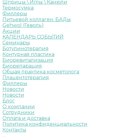
Шприцы \ Иглы \ Канюли
Термосумка
Филлеры
Питьевой коллаген. БАДы
Gehwol (Геволь)
Акции
КАЛЕНДАРЬ СОБЫТИЙ
Семинары
Ботулинотерапия
Контурная пластика
Биоревитализация
Биорепарация
Общая практика косметолога
Плацентотерапия
Филлеры
Новости
Новости
Блог
О компании
Сотрудники
Оплата и доставка
Политика конфиденциальности
Контакты
...