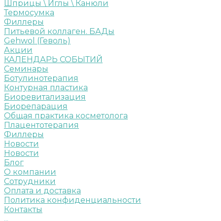
Шприцы \ Иглы \ Канюли
Термосумка
Филлеры
Питьевой коллаген. БАДы
Gehwol (Геволь)
Акции
КАЛЕНДАРЬ СОБЫТИЙ
Семинары
Ботулинотерапия
Контурная пластика
Биоревитализация
Биорепарация
Общая практика косметолога
Плацентотерапия
Филлеры
Новости
Новости
Блог
О компании
Сотрудники
Оплата и доставка
Политика конфиденциальности
Контакты
...