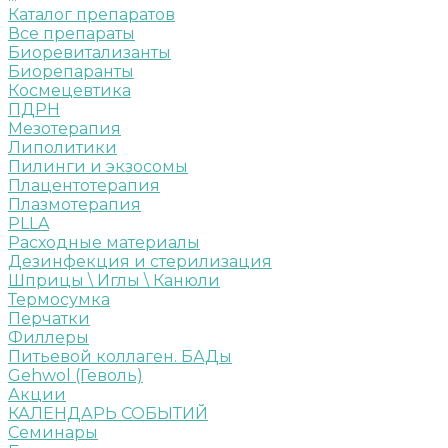
Каталог препаратов
Все препараты
Биоревитализанты
Биорепаранты
Космецевтика
ПДРН
Мезотерапия
Липолитики
Пилинги и экзосомы
Плацентотерапия
Плазмотерапия
PLLA
Расходные материалы
Дезинфекция и стерилизация
Шприцы \ Иглы \ Канюли
Термосумка
Перчатки
Филлеры
Питьевой коллаген. БАДы
Gehwol (Геволь)
Акции
КАЛЕНДАРЬ СОБЫТИЙ
Семинары