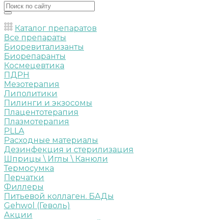
Каталог препаратов
Все препараты
Биоревитализанты
Биорепаранты
Космецевтика
ПДРН
Мезотерапия
Липолитики
Пилинги и экзосомы
Плацентотерапия
Плазмотерапия
PLLA
Расходные материалы
Дезинфекция и стерилизация
Шприцы \ Иглы \ Канюли
Термосумка
Перчатки
Филлеры
Питьевой коллаген. БАДы
Gehwol (Геволь)
Акции