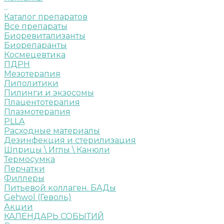
...
Каталог препаратов
Все препараты
Биоревитализанты
Биорепаранты
Космецевтика
ПДРН
Мезотерапия
Липолитики
Пилинги и экзосомы
Плацентотерапия
Плазмотерапия
PLLA
Расходные материалы
Дезинфекция и стерилизация
Шприцы \ Иглы \ Канюли
Термосумка
Перчатки
Филлеры
Питьевой коллаген. БАДы
Gehwol (Геволь)
Акции
КАЛЕНДАРЬ СОБЫТИЙ