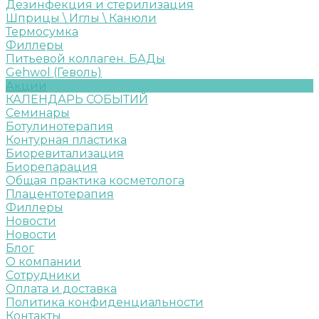
Дезинфекция и стерилизация
Шприцы \ Иглы \ Канюли
Термосумка
Филлеры
Питьевой коллаген. БАДы
Gehwol (Геволь)
Акции
КАЛЕНДАРЬ СОБЫТИЙ
Семинары
Ботулинотерапия
Контурная пластика
Биоревитализация
Биорепарация
Общая практика косметолога
Плацентотерапия
Филлеры
Новости
Новости
Блог
О компании
Сотрудники
Оплата и доставка
Политика конфиденциальности
Контакты