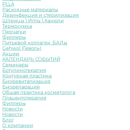
PLLA
Расходные материалы
Дезинфекция и стерилизация
Шприцы \ Иглы \ Канюли
Термосумка
Перчатки
Филлеры
Питьевой коллаген. БАДы
Gehwol (Геволь)
Акции
КАЛЕНДАРЬ СОБЫТИЙ
Семинары
Ботулинотерапия
Контурная пластика
Биоревитализация
Биорепарация
Общая практика косметолога
Плацентотерапия
Филлеры
Новости
Новости
Блог
О компании