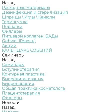
Назад
Расходные материалы
Дезинфекция и стерилизация
Шприцы \ Иглы \ Канюли
Термосумка
Перчатки
Филлеры
Питьевой коллаген. БАДы
Gehwol (Геволь)
Акции
КАЛЕНДАРЬ СОБЫТИЙ
Семинары
Назад
Семинары
Ботулинотерапия
Контурная пластика
Биоревитализация
Биорепарация
Общая практика косметолога
Плацентотерапия
Филлеры
Новости
Назад