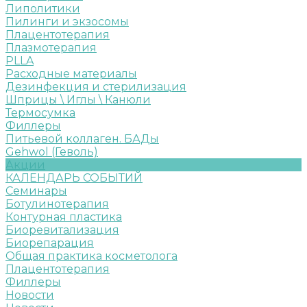
Липолитики
Пилинги и экзосомы
Плацентотерапия
Плазмотерапия
PLLA
Расходные материалы
Дезинфекция и стерилизация
Шприцы \ Иглы \ Канюли
Термосумка
Филлеры
Питьевой коллаген. БАДы
Gehwol (Геволь)
Акции
КАЛЕНДАРЬ СОБЫТИЙ
Семинары
Ботулинотерапия
Контурная пластика
Биоревитализация
Биорепарация
Общая практика косметолога
Плацентотерапия
Филлеры
Новости