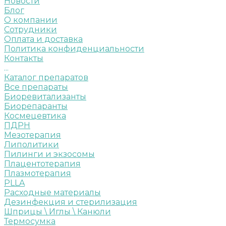
Новости
Блог
О компании
Сотрудники
Оплата и доставка
Политика конфиденциальности
Контакты
...
Каталог препаратов
Все препараты
Биоревитализанты
Биорепаранты
Космецевтика
ПДРН
Мезотерапия
Липолитики
Пилинги и экзосомы
Плацентотерапия
Плазмотерапия
PLLA
Расходные материалы
Дезинфекция и стерилизация
Шприцы \ Иглы \ Канюли
Термосумка