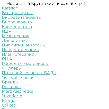
Москва, 2-й Крутицкий пер., д.18, стр. 1
Каталог
Все препараты
Биоревитализанты
Биорепаранты
Космецевтика
ПДРН
Мезотерапия
Липолитики
Пилинги и экзосомы
Плацентотерапия
Плазмотерапия
PLLA
Расходные материалы
Филлеры
Питьевой коллаген. БАДы
Gehwol (Геволь)
Бренды
Релатокс
Merz Aesthetics
Juvederm
Filorga
Collost