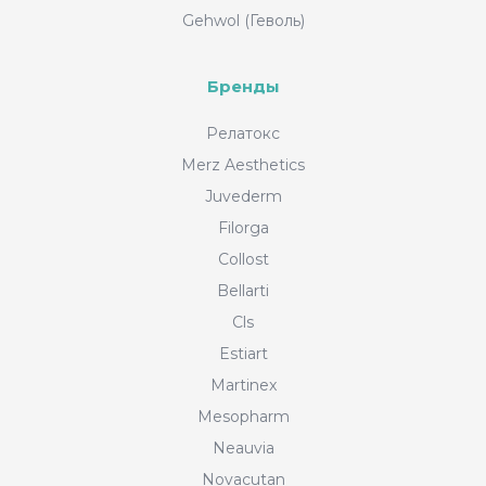
Gehwol (Геволь)
Бренды
Релатокс
Merz Aesthetics
Juvederm
Filorga
Collost
Bellarti
Cls
Estiart
Martinex
Mesopharm
Neauvia
Novacutan