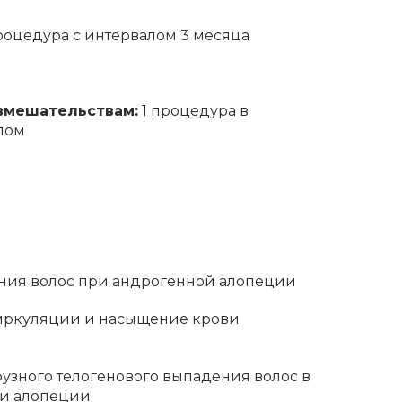
роцедура с интервалом 3 месяца
 вмешательствам:
1 процедура в
олом
ия волос при андрогенной алопеции
ркуляции и насыщение крови
зного телогенового выпадения волос в
ии алопеции