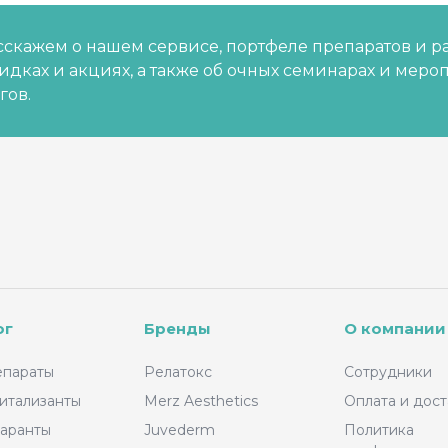
скажем о нашем сервисе, портфеле препаратов и р
кидках и акциях, а также об очных семинарах и меро
гов.
ог
Бренды
О компании
епараты
Релатокс
Сотрудники
итализанты
Merz Aesthetics
Оплата и дост
аранты
Juvederm
Политика