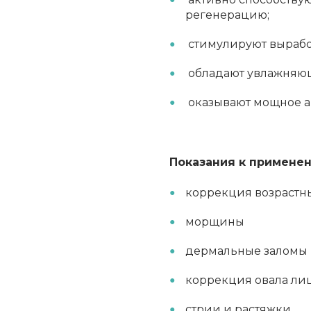
регенерацию;
стимулируют выработ
обладают увлажняю
оказывают мощное а
Показания к применен
коррекция возрастн
морщины
дермальные заломы
коррекция овала ли
стрии и растяжки