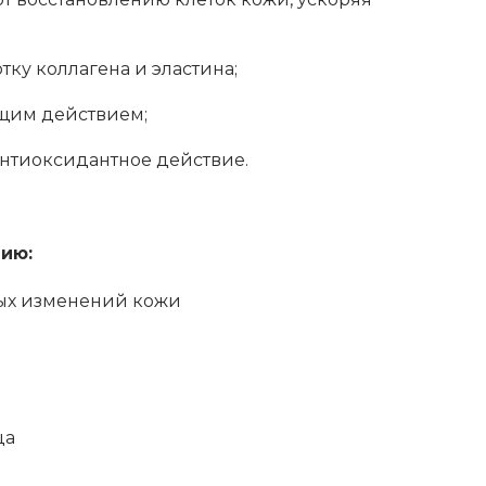
ку коллагена и эластина;
щим действием;
нтиоксидантное действие.
ию:
ых изменений кожи
ца