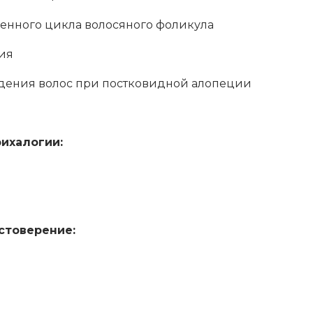
нного цикла волосяного фоликула
ия
ения волос при постковидной алопеции
рихалогии:
стоверение: