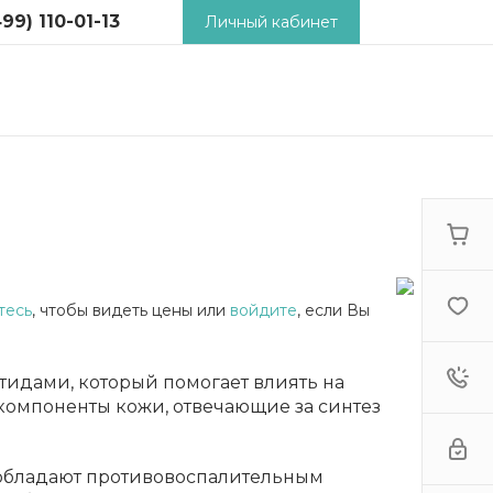
99) 110-01-13
Личный кабинет
) 110-01-13
 2-й
й пер., д.18,
ьник -
9:00 - 18:00
tcosm.ru
тесь
, чтобы видеть цены или
войдите
, если Вы
тидами, который помогает влиять на
компоненты кожи, отвечающие за синтез
обладают противовоспалительным