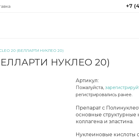
+7 (4
тавка
+7 (499
Москва,
Крутицки
стр. 1
CLEO 20 (БЕЛЛАРТИ НУКЛЕО 20)
Понедел
БЕЛЛАРТИ НУКЛЕО 20)
пятница 
info@ap
Артикул:
Пожалуйста,
зарегистрируй
регистрировались ранее.
Препарат с Полинуклео
основные структурные 
коллагена и эластина.
Нуклеиновые кислоты 