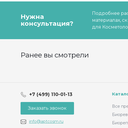
Подробнее рас
Нужна
материалах, с
консультация?
для Косметоло
Ранее вы смотрели
Катал
+7 (499) 110-01-13
Все пр
Заказать звонок
Биорев
info@aptcosm.ru
Биореп