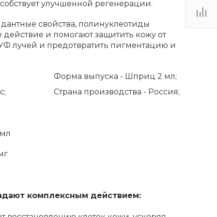
особствует улучшенной регенерации.
дантные свойства, полинуклеотиды
 действие и помогают защитить кожу от
УФ лучей и предотвратить пигментацию и
Форма выпуска -
Шприц 2 мл;
с;
Страна производства -
Россия;
/мл
мг
адают комплексным действием:
т восстановлению клеток кожи, ускоряя