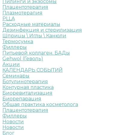
Пилинги и экзосомы
Плацентотерапия
Плазмотерапия
PLLA
Расходные материалы
Дезинфекция и стерилизация
Шприцы \ Иглы \ Канюли
Термосумка
Филлеры
Питьевой коллаген. БАДы
Gehwol (Геволь)
Акции
КАЛЕНДАРЬ СОБЫТИЙ
Семинары
Ботулинотерапия
Контурная пластика
Биоревитализация
Биорепарация
Общая практика косметолога
Плацентотерапия
Филлеры
Новости
Новости
Блог