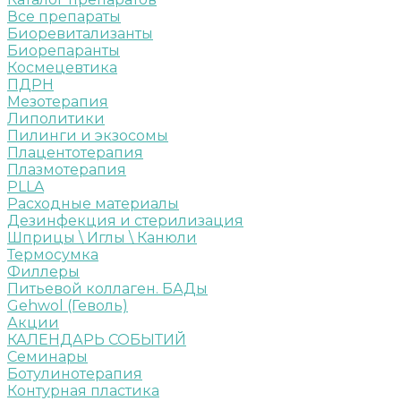
Все препараты
Биоревитализанты
Биорепаранты
Космецевтика
ПДРН
Мезотерапия
Липолитики
Пилинги и экзосомы
Плацентотерапия
Плазмотерапия
PLLA
Расходные материалы
Дезинфекция и стерилизация
Шприцы \ Иглы \ Канюли
Термосумка
Филлеры
Питьевой коллаген. БАДы
Gehwol (Геволь)
Акции
КАЛЕНДАРЬ СОБЫТИЙ
Семинары
Ботулинотерапия
Контурная пластика