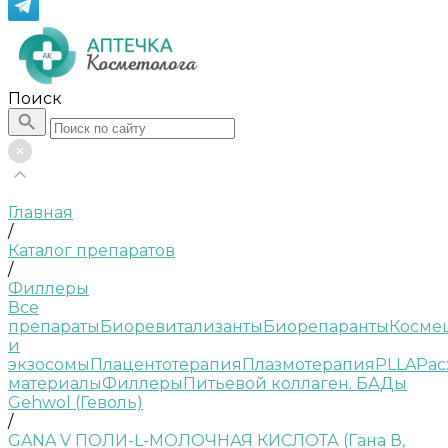
Поиск
Главная
/
Каталог препаратов
/
Филлеры
Все
препараты
Биоревитализанты
Биорепаранты
Косме
и
экзосомы
Плацентотерапия
Плазмотерапия
PLLA
Рас
материалы
Филлеры
Питьевой коллаген. БАДы
Gehwol (Геволь)
/
GANA V ПОЛИ-L-МОЛОЧНАЯ КИСЛОТА (Гана В,