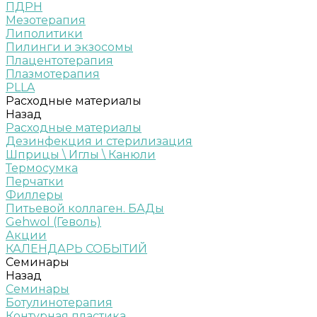
ПДРН
Мезотерапия
Липолитики
Пилинги и экзосомы
Плацентотерапия
Плазмотерапия
PLLA
Расходные материалы
Назад
Расходные материалы
Дезинфекция и стерилизация
Шприцы \ Иглы \ Канюли
Термосумка
Перчатки
Филлеры
Питьевой коллаген. БАДы
Gehwol (Геволь)
Акции
КАЛЕНДАРЬ СОБЫТИЙ
Семинары
Назад
Семинары
Ботулинотерапия
Контурная пластика