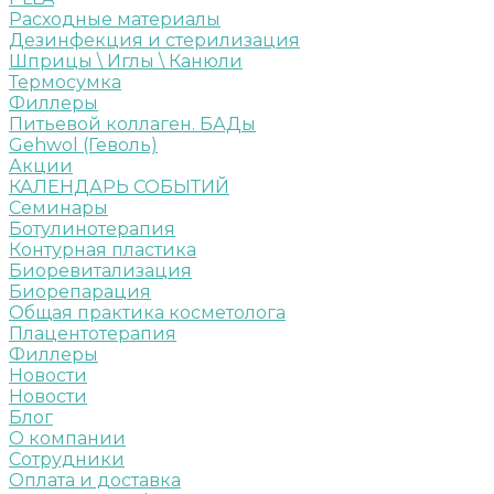
Расходные материалы
Дезинфекция и стерилизация
Шприцы \ Иглы \ Канюли
Термосумка
Филлеры
Питьевой коллаген. БАДы
Gehwol (Геволь)
Акции
КАЛЕНДАРЬ СОБЫТИЙ
Семинары
Ботулинотерапия
Контурная пластика
Биоревитализация
Биорепарация
Общая практика косметолога
Плацентотерапия
Филлеры
Новости
Новости
Блог
О компании
Сотрудники
Оплата и доставка