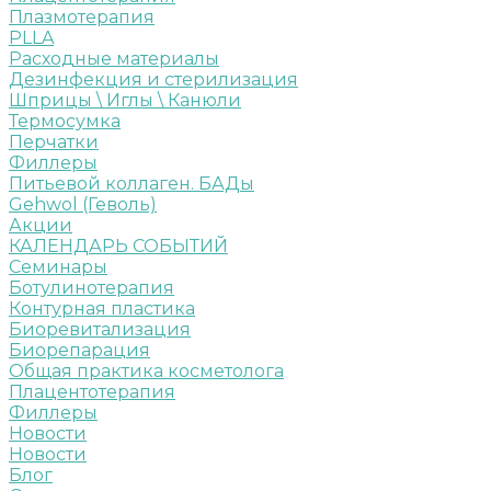
Плазмотерапия
PLLA
Расходные материалы
Дезинфекция и стерилизация
Шприцы \ Иглы \ Канюли
Термосумка
Перчатки
Филлеры
Питьевой коллаген. БАДы
Gehwol (Геволь)
Акции
КАЛЕНДАРЬ СОБЫТИЙ
Семинары
Ботулинотерапия
Контурная пластика
Биоревитализация
Биорепарация
Общая практика косметолога
Плацентотерапия
Филлеры
Новости
Новости
Блог