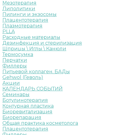
Мезотерапия
Липолитики
Пилинги и экзосомы
Плацентотерапия
Плазмотерапия
PLLA
Расходные материалы
Дезинфекция и стерилизация
Шприцы \ Иглы \ Канюли
Термосумка
Перчатки
Филлеры
Питьевой коллаген. БАДы
Gehwol (Геволь)
Акции
КАЛЕНДАРЬ СОБЫТИЙ
Семинары
Ботулинотерапия
Контурная пластика
Биоревитализация
Биорепарация
Общая практика косметолога
Плацентотерапия
Филлеры