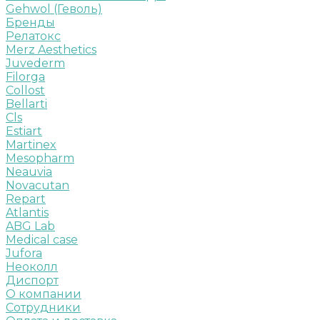
Gehwol (Геволь)
Бренды
Релатокс
Merz Aesthetics
Juvederm
Filorga
Collost
Bellarti
Cls
Estiart
Martinex
Mesopharm
Neauvia
Novacutan
Repart
Atlantis
ABG Lab
Medical case
Jufora
Неоколл
Диспорт
О компании
Сотрудники