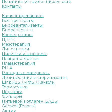
Политика конфиденциальности
Контакты
...
Каталог препаратов
Все препараты
Биоревитализанты
Биорепаранты
Космецевтика
ПДРН
Мезотерапия
Липолитики
Пилинги и экзосомы
Плацентотерапия
Плазмотерапия
PLLA
Расходные материалы
Дезинфекция и стерилизация
Шприцы \ Иглы \ Канюли
Термосумка
Перчатки
Филлеры
Питьевой коллаген. БАДы
Gehwol (Геволь)
Акции