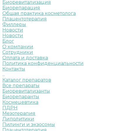
Биоревитализация
Биорепарация
Общая практика косметолога
Плацентотерапия
Филлеры
Новости
Новости
Блог
О компании
Сотрудники
Оплата и доставка
Политика конфиденциальности
Контакты
...
Каталог препаратов
Все препараты
Биоревитализанты
Биорепаранты
Космецевтика
ПДРН
Мезотерапия
Липолитики
Пилинги и экзосомы
Плацентотерапия