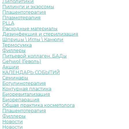
Липолитики
Пилинги и экзосомы
Плацентотерапия
Плазмотерапия
PLLA
Расходные материалы
Дезинфекция и стерилизация
Шприцы \ Иглы \ Канюли
Термосумка
Филлеры
Питьевой коллаген. БАДы
Gehwol (Геволь)
Акции
КАЛЕНДАРЬ СОБЫТИЙ
Семинары
Ботулинотерапия
Контурная пластика
Биоревитализация
Биорепарация
Общая практика косметолога
Плацентотерапия
Филлеры
Новости
Новости