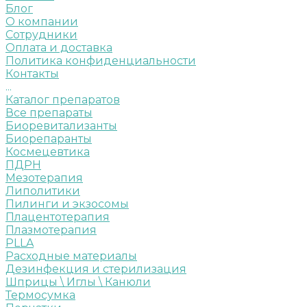
Блог
О компании
Сотрудники
Оплата и доставка
Политика конфиденциальности
Контакты
...
Каталог препаратов
Все препараты
Биоревитализанты
Биорепаранты
Космецевтика
ПДРН
Мезотерапия
Липолитики
Пилинги и экзосомы
Плацентотерапия
Плазмотерапия
PLLA
Расходные материалы
Дезинфекция и стерилизация
Шприцы \ Иглы \ Канюли
Термосумка