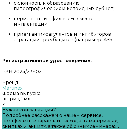
склонность к образованию
гипертрофических и келоидных рубцов;
перманентные филлеры в месте
имплантации;
прием антикоагулянтов и ингибиторов
агрегации тромбоцитов (например, ASS).
Регистрационное удостоверение:
РЗН 2024/23802
Бренд
Martinex
Форма выпуска
шприц 1 мл
×
Нужна консультация?
Подробнее расскажем о нашем сервисе,
портфеле препаратов и расходных материалах,
скидках и акциях, а также об очных семинарах и