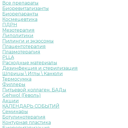
Все препараты
Биоревитализанты
Биорепаранты
Космецевтика
ПДРН
Мезотерапия
Липолитики
Пилинги и экзосомы
Плацентотерапия
Плазмотерапия
PLLA
Расходные материалы
Дезинфекция и стерилизация
Шприцы \ Иглы \ Канюли
Термосумка
Филлеры
Питьевой коллаген. БАДы
Gehwol (Геволь)
Акции
КАЛЕНДАРЬ СОБЫТИЙ
Семинары
Ботулинотерапия
Контурная пластика
Биоревитализация