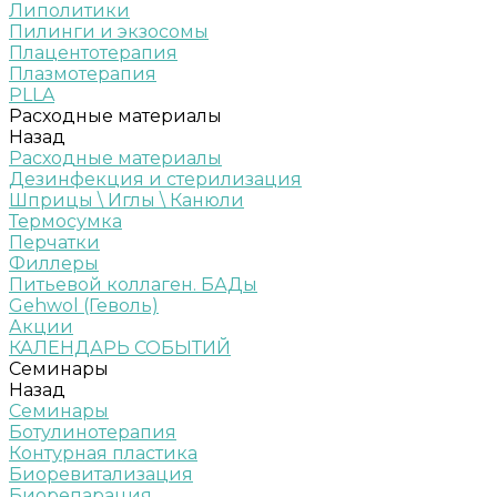
Липолитики
Пилинги и экзосомы
Плацентотерапия
Плазмотерапия
PLLA
Расходные материалы
Назад
Расходные материалы
Дезинфекция и стерилизация
Шприцы \ Иглы \ Канюли
Термосумка
Перчатки
Филлеры
Питьевой коллаген. БАДы
Gehwol (Геволь)
Акции
КАЛЕНДАРЬ СОБЫТИЙ
Семинары
Назад
Семинары
Ботулинотерапия
Контурная пластика
Биоревитализация
Биорепарация