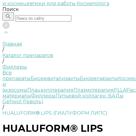
Поиск
Главная
/
Каталог препаратов
/
Филлеры
Все
препараты
Биоревитализанты
Биорепаранты
Косме
и
экзосомы
Плацентотерапия
Плазмотерапия
PLLA
Рас
материалы
Филлеры
Питьевой коллаген. БАДы
Gehwol (Геволь)
/
HUALUFORM® LIPS (ГИАЛУФОРМ ЛИПС)
HUALUFORM® LIPS