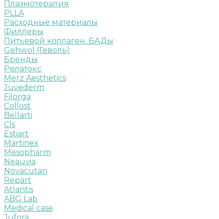
Плазмотерапия
PLLA
Расходные материалы
Филлеры
Питьевой коллаген. БАДы
Gehwol (Геволь)
Бренды
Релатокс
Merz Aesthetics
Juvederm
Filorga
Collost
Bellarti
Cls
Estiart
Martinex
Mesopharm
Neauvia
Novacutan
Repart
Atlantis
ABG Lab
Medical case
Jufora