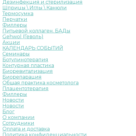
Дезинфекция и стерилизация
Шприцы \ Иглы \ Канюли
Термосумка
Перчатки
Филлеры
Питьевой коллаген. БАДы
Gehwol (Геволь)
Акции
КАЛЕНДАРЬ СОБЫТИЙ
Семинары
Ботулинотерапия
Контурная пластика
Биоревитализация
Биорепарация
Общая практика косметолога
Плацентотерапия
Филлеры
Новости
Новости
Блог
О компании
Сотрудники
Оплата и доставка
Политика конфиденциальности