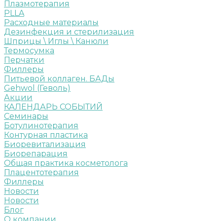
Плазмотерапия
PLLA
Расходные материалы
Дезинфекция и стерилизация
Шприцы \ Иглы \ Канюли
Термосумка
Перчатки
Филлеры
Питьевой коллаген. БАДы
Gehwol (Геволь)
Акции
КАЛЕНДАРЬ СОБЫТИЙ
Семинары
Ботулинотерапия
Контурная пластика
Биоревитализация
Биорепарация
Общая практика косметолога
Плацентотерапия
Филлеры
Новости
Новости
Блог
О компании