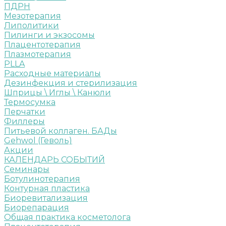
ПДРН
Мезотерапия
Липолитики
Пилинги и экзосомы
Плацентотерапия
Плазмотерапия
PLLA
Расходные материалы
Дезинфекция и стерилизация
Шприцы \ Иглы \ Канюли
Термосумка
Перчатки
Филлеры
Питьевой коллаген. БАДы
Gehwol (Геволь)
Акции
КАЛЕНДАРЬ СОБЫТИЙ
Семинары
Ботулинотерапия
Контурная пластика
Биоревитализация
Биорепарация
Общая практика косметолога