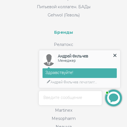
Питьевой коллаген. БАДы
Gehwol (Геволь)
Бренды
Релатокс
Merz Aesthetics
Андрей Фильчев
Менеджер
Juvederm
Filorga
Здравствуйте!
Collost
Андрей Фильчев
печатает...
Bellarti
Cls
Введите сообщение
Estiart
Martinex
Mesopharm
Neauvia