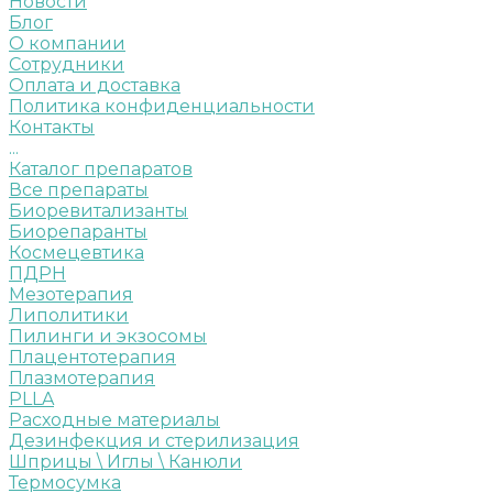
Новости
Блог
О компании
Сотрудники
Оплата и доставка
Политика конфиденциальности
Контакты
...
Каталог препаратов
Все препараты
Биоревитализанты
Биорепаранты
Космецевтика
ПДРН
Мезотерапия
Липолитики
Пилинги и экзосомы
Плацентотерапия
Плазмотерапия
PLLA
Расходные материалы
Дезинфекция и стерилизация
Шприцы \ Иглы \ Канюли
Термосумка