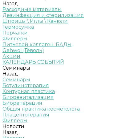
Назад
Расходные материалы
Дезинфекция и стерилизация
Шприцы \ Иглы \ Канюли
Термосумка
Перчатки
Филлеры
Питьевой коллаген. БАДы
Gehwol (Геволь)
Акции
КАЛЕНДАРЬ СОБЫТИЙ
Семинары
Назад
Семинары
Ботулинотерапия
Контурная пластика
Биоревитализация
Биорепарация
Общая практика косметолога
Плацентотерапия
Филлеры
Новости
Назад