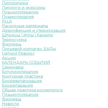
Липолитики
Пилинги и экзосомы
Плацентотерапия
Плазмотерапия
PLLA
Расходные материалы
Дезинфекция и стерилизация
Шприцы \ Иглы \ Канюли
Термосумка
Филлеры
Питьевой коллаген. БАДы
Gehwol (Геволь)
Акции
КАЛЕНДАРЬ СОБЫТИЙ
Семинары
Ботулинотерапия
Контурная пластика
Биоревитализация
Биорепарация
Общая практика косметолога
Плацентотерапия
Филлеры
Новости