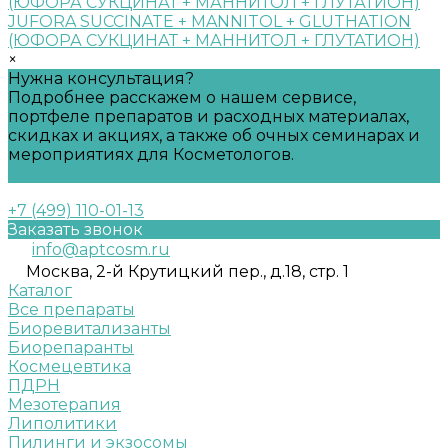
JUFORA SUCCINATE + MANNITOL + GLUTHATION
(ЮФОРА СУКЦИНАТ + МАННИТОЛ + ГЛУТАТИОН)
×
Нужна консультация?
Подробнее расскажем о нашем сервисе,
портфеле препаратов и расходных материалах,
скидках и акциях, а также об очных семинарах и
мероприятиях для Косметологов.
Задать вопрос
+7 (499) 110-01-13
Заказать звонок
info@aptcosm.ru
Москва, 2-й Крутицкий пер., д.18, стр. 1
Каталог
Все препараты
Биоревитализанты
Биорепаранты
Космецевтика
ПДРН
Мезотерапия
Липолитики
Пилинги и экзосомы