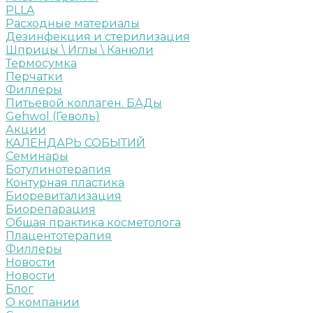
PLLA
Расходные материалы
Дезинфекция и стерилизация
Шприцы \ Иглы \ Канюли
Термосумка
Перчатки
Филлеры
Питьевой коллаген. БАДы
Gehwol (Геволь)
Акции
КАЛЕНДАРЬ СОБЫТИЙ
Семинары
Ботулинотерапия
Контурная пластика
Биоревитализация
Биорепарация
Общая практика косметолога
Плацентотерапия
Филлеры
Новости
Новости
Блог
О компании