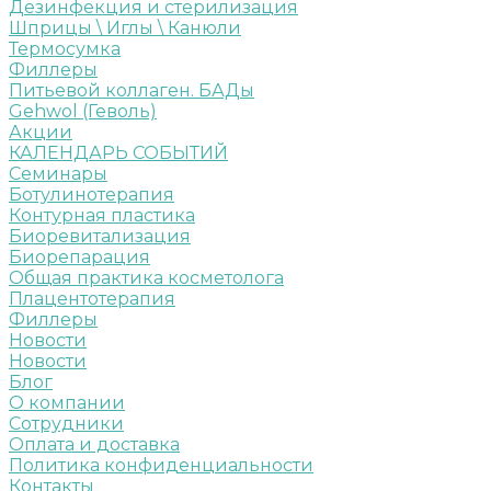
Дезинфекция и стерилизация
Шприцы \ Иглы \ Канюли
Термосумка
Филлеры
Питьевой коллаген. БАДы
Gehwol (Геволь)
Акции
КАЛЕНДАРЬ СОБЫТИЙ
Семинары
Ботулинотерапия
Контурная пластика
Биоревитализация
Биорепарация
Общая практика косметолога
Плацентотерапия
Филлеры
Новости
Новости
Блог
О компании
Сотрудники
Оплата и доставка
Политика конфиденциальности
Контакты