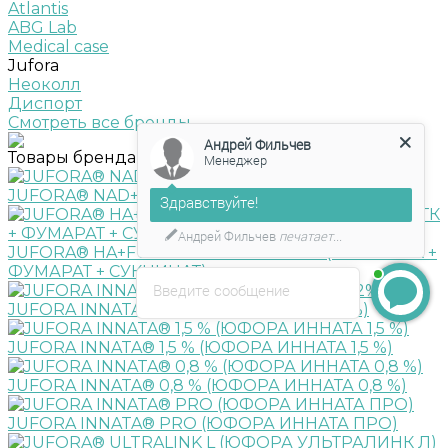
Atlantis
ABG Lab
Medical case
Jufora
Неоколл
Диспорт
Смотреть все бренды
Андрей Фильчев
Товары бренда
Менеджер
JUFORA® NAD+ (ЮФОРА НАД ПЛЮС)
Здравствуйте!
Андрей Фильчев
печатает...
JUFORA® HA+FUMARATE+SUCCINATE (ЮФОРА ГК +
ФУМАРАТ + СУКЦИНАТ)
Введите сообщение
JUFORA INNATA® 2% (ЮФОРА ИННАТА 2%)
JUFORA INNATA® 1,5 % (ЮФОРА ИННАТА 1,5 %)
JUFORA INNATA® 0,8 % (ЮФОРА ИННАТА 0,8 %)
JUFORA INNATA® PRO (ЮФОРА ИННАТА ПРО)