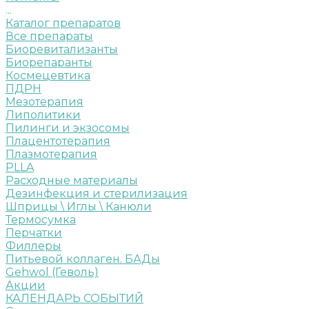
...
Каталог препаратов
Все препараты
Биоревитализанты
Биорепаранты
Космецевтика
ПДРН
Мезотерапия
Липолитики
Пилинги и экзосомы
Плацентотерапия
Плазмотерапия
PLLA
Расходные материалы
Дезинфекция и стерилизация
Шприцы \ Иглы \ Канюли
Термосумка
Перчатки
Филлеры
Питьевой коллаген. БАДы
Gehwol (Геволь)
Акции
КАЛЕНДАРЬ СОБЫТИЙ