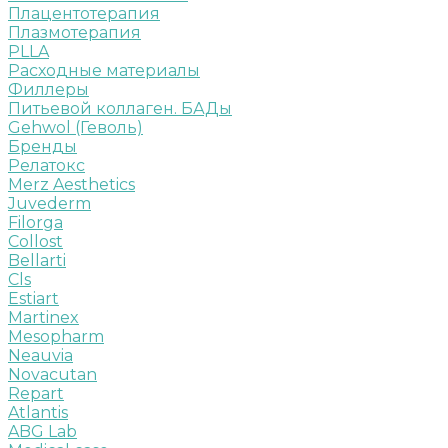
Плацентотерапия
Плазмотерапия
PLLA
Расходные материалы
Филлеры
Питьевой коллаген. БАДы
Gehwol (Геволь)
Бренды
Релатокс
Merz Aesthetics
Juvederm
Filorga
Collost
Bellarti
Cls
Estiart
Martinex
Mesopharm
Neauvia
Novacutan
Repart
Atlantis
ABG Lab