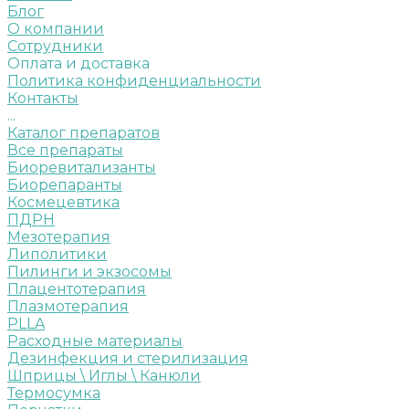
Блог
О компании
Сотрудники
Оплата и доставка
Политика конфиденциальности
Контакты
...
Каталог препаратов
Все препараты
Биоревитализанты
Биорепаранты
Космецевтика
ПДРН
Мезотерапия
Липолитики
Пилинги и экзосомы
Плацентотерапия
Плазмотерапия
PLLA
Расходные материалы
Дезинфекция и стерилизация
Шприцы \ Иглы \ Канюли
Термосумка