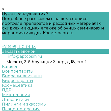
×
Нужна консультация?
Подробнее расскажем о нашем сервисе,
портфеле препаратов и расходных материалах,
скидках и акциях, а также об очных семинарах и
мероприятиях для Косметологов.
Задать вопрос
+7 (499) 110-01-13
Заказать звонок
info@aptcosm.ru
Москва, 2-й Крутицкий пер., д.18, стр. 1
Каталог
Все препараты
Биоревитализанты
Биорепаранты
Космецевтика
ПДРН
Мезотерапия
Липолитики
Пилинги и экзосомы
Плацентотерапия