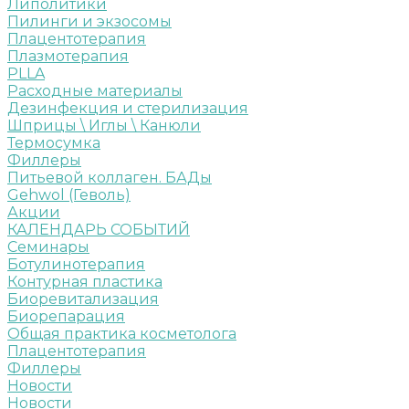
Липолитики
Пилинги и экзосомы
Плацентотерапия
Плазмотерапия
PLLA
Расходные материалы
Дезинфекция и стерилизация
Шприцы \ Иглы \ Канюли
Термосумка
Филлеры
Питьевой коллаген. БАДы
Gehwol (Геволь)
Акции
КАЛЕНДАРЬ СОБЫТИЙ
Семинары
Ботулинотерапия
Контурная пластика
Биоревитализация
Биорепарация
Общая практика косметолога
Плацентотерапия
Филлеры
Новости
Новости