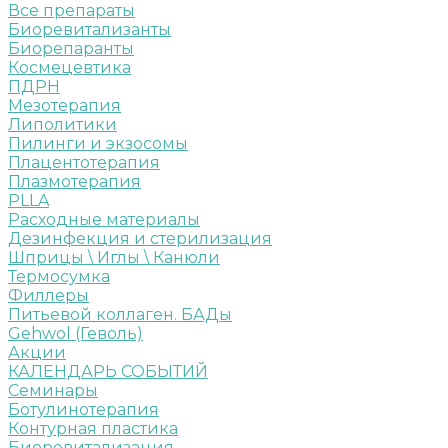
Все препараты
Биоревитализанты
Биорепаранты
Космецевтика
ПДРН
Мезотерапия
Липолитики
Пилинги и экзосомы
Плацентотерапия
Плазмотерапия
PLLA
Расходные материалы
Дезинфекция и стерилизация
Шприцы \ Иглы \ Канюли
Термосумка
Филлеры
Питьевой коллаген. БАДы
Gehwol (Геволь)
Акции
КАЛЕНДАРЬ СОБЫТИЙ
Семинары
Ботулинотерапия
Контурная пластика
Биоревитализация