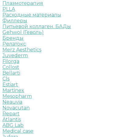
Плазмотерапия
PLLA
Расходные материалы
Филлеры
Питьевой коллаген. БАДы
Gehwol (Геволь)
Бренды
Релатокс
Merz Aesthetics
Juvederm
Filorga
Collost
Bellarti
Cls
Estiart
Martinex
Mesopharm
Neauvia
Novacutan
Repart
Atlantis
ABG Lab
Medical case
Jufora