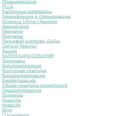
Плазмотерапия
PLLA
Расходные материалы
Дезинфекция и стерилизация
Шприцы \ Иглы \ Канюли
Термосумка
Перчатки
Филлеры
Питьевой коллаген. БАДы
Gehwol (Геволь)
Акции
КАЛЕНДАРЬ СОБЫТИЙ
Семинары
Ботулинотерапия
Контурная пластика
Биоревитализация
Биорепарация
Общая практика косметолога
Плацентотерапия
Филлеры
Новости
Новости
Блог
О компании