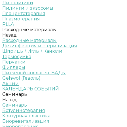
Липолитики
Пилинги и экзосомы
Плацентотерапия
Плазмотерапия
PLLA
Расходные материалы
Назад
Расходные материалы
Дезинфекция и стерилизация
Шприцы \ Иглы \ Канюли
Термосумка
Перчатки
Филлеры
Питьевой коллаген. БАДы
Gehwol (Геволь)
Акции
КАЛЕНДАРЬ СОБЫТИЙ
Семинары
Назад
Семинары
Ботулинотерапия
Контурная пластика
Биоревитализация
Биорепарация