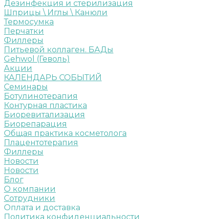
Дезинфекция и стерилизация
Шприцы \ Иглы \ Канюли
Термосумка
Перчатки
Филлеры
Питьевой коллаген. БАДы
Gehwol (Геволь)
Акции
КАЛЕНДАРЬ СОБЫТИЙ
Семинары
Ботулинотерапия
Контурная пластика
Биоревитализация
Биорепарация
Общая практика косметолога
Плацентотерапия
Филлеры
Новости
Новости
Блог
О компании
Сотрудники
Оплата и доставка
Политика конфиденциальности