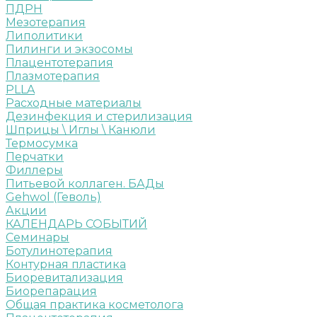
ПДРН
Мезотерапия
Липолитики
Пилинги и экзосомы
Плацентотерапия
Плазмотерапия
PLLA
Расходные материалы
Дезинфекция и стерилизация
Шприцы \ Иглы \ Канюли
Термосумка
Перчатки
Филлеры
Питьевой коллаген. БАДы
Gehwol (Геволь)
Акции
КАЛЕНДАРЬ СОБЫТИЙ
Семинары
Ботулинотерапия
Контурная пластика
Биоревитализация
Биорепарация
Общая практика косметолога