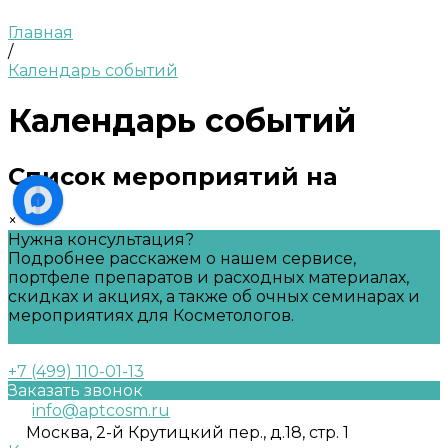
Главная
/
Календарь событий
Календарь событий
Список мероприятий на
×
Нужна консультация?
Подробнее расскажем о нашем сервисе,
портфеле препаратов и расходных материалах,
скидках и акциях, а также об очных семинарах и
мероприятиях для Косметологов.
Задать вопрос
+7 (499) 110-01-13
Заказать звонок
info@aptcosm.ru
Москва, 2-й Крутицкий пер., д.18, стр. 1