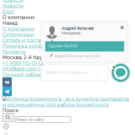
Новости
Новости
Блог
О компании
Назад
Андрей Фильчев
О компании
Менеджер
Сотрудники
Оплата и доставка
Здравствуйте!
Политика конфиденциальности
Контакты
Андрей Фильчев
печатает...
Москва, 2-й Крутицкий пер., д.18, стр. 1
+7 (499) 110-01-13
info@aptcosm.ru
Введите сообщение
Личный кабинет
Поиск