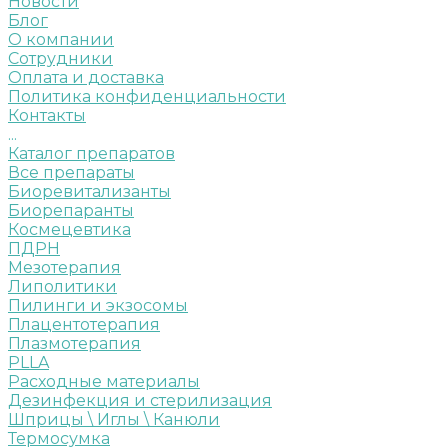
Новости
Блог
О компании
Сотрудники
Оплата и доставка
Политика конфиденциальности
Контакты
...
Каталог препаратов
Все препараты
Биоревитализанты
Биорепаранты
Космецевтика
ПДРН
Мезотерапия
Липолитики
Пилинги и экзосомы
Плацентотерапия
Плазмотерапия
PLLA
Расходные материалы
Дезинфекция и стерилизация
Шприцы \ Иглы \ Канюли
Термосумка