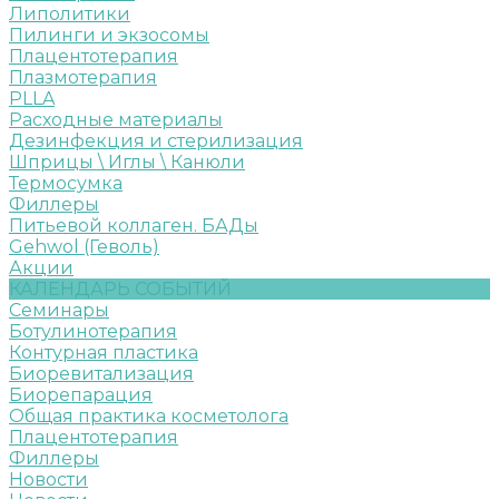
Липолитики
Пилинги и экзосомы
Плацентотерапия
Плазмотерапия
PLLA
Расходные материалы
Дезинфекция и стерилизация
Шприцы \ Иглы \ Канюли
Термосумка
Филлеры
Питьевой коллаген. БАДы
Gehwol (Геволь)
Акции
КАЛЕНДАРЬ СОБЫТИЙ
Семинары
Ботулинотерапия
Контурная пластика
Биоревитализация
Биорепарация
Общая практика косметолога
Плацентотерапия
Филлеры
Новости