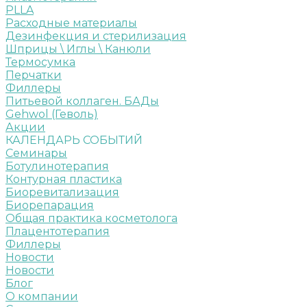
PLLA
Расходные материалы
Дезинфекция и стерилизация
Шприцы \ Иглы \ Канюли
Термосумка
Перчатки
Филлеры
Питьевой коллаген. БАДы
Gehwol (Геволь)
Акции
КАЛЕНДАРЬ СОБЫТИЙ
Семинары
Ботулинотерапия
Контурная пластика
Биоревитализация
Биорепарация
Общая практика косметолога
Плацентотерапия
Филлеры
Новости
Новости
Блог
О компании