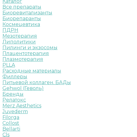
Каталог
Все препараты
Биоревитализанты
Биорепаранты
Космецевтика
ПДРН
Мезотерапия
Липолитики
Пилинги и экзосомы
Плацентотерапия
Плазмотерапия
PLLA
Расходные материалы
Филлеры
Питьевой коллаген. БАДы
Gehwol (Геволь)
Бренды
Релатокс
Merz Aesthetics
Juvederm
Filorga
Collost
Bellarti
Cls