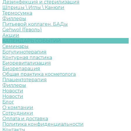
Дезинфекция и стерилизация
Шприцы \ Иглы \ Канюли
Термосумка
Филлеры
Питьевой коллаген. БАДы
Gehwol (Геволь)
Акции
КАЛЕНДАРЬ СОБЫТИЙ
Семинары
Ботулинотерапия
Контурная пластика
Биоревитализация
Биорепарация
Общая практика косметолога
Плацентотерапия
Филлеры
Новости
Новости
Блог
О компании
Сотрудники
Оплата и доставка
Политика конфиденциальности
Контакты