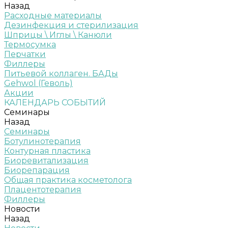
Назад
Расходные материалы
Дезинфекция и стерилизация
Шприцы \ Иглы \ Канюли
Термосумка
Перчатки
Филлеры
Питьевой коллаген. БАДы
Gehwol (Геволь)
Акции
КАЛЕНДАРЬ СОБЫТИЙ
Семинары
Назад
Семинары
Ботулинотерапия
Контурная пластика
Биоревитализация
Биорепарация
Общая практика косметолога
Плацентотерапия
Филлеры
Новости
Назад