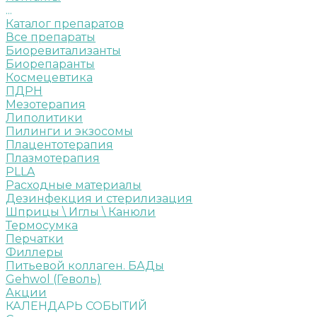
...
Каталог препаратов
Все препараты
Биоревитализанты
Биорепаранты
Космецевтика
ПДРН
Мезотерапия
Липолитики
Пилинги и экзосомы
Плацентотерапия
Плазмотерапия
PLLA
Расходные материалы
Дезинфекция и стерилизация
Шприцы \ Иглы \ Канюли
Термосумка
Перчатки
Филлеры
Питьевой коллаген. БАДы
Gehwol (Геволь)
Акции
КАЛЕНДАРЬ СОБЫТИЙ