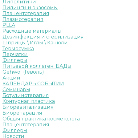
Липолитики
Пилинги и экзосомы
Плацентотерапия
Плазмотерапия
PLLA
Расходные материалы
Дезинфекция и стерилизация
Шприцы \ Иглы \ Канюли
Термосумка
Перчатки
Филлеры
Питьевой коллаген. БАДы
Gehwol (Геволь)
Акции
КАЛЕНДАРЬ СОБЫТИЙ
Семинары
Ботулинотерапия
Контурная пластика
Биоревитализация
Биорепарация
Общая практика косметолога
Плацентотерапия
Филлеры
Новости