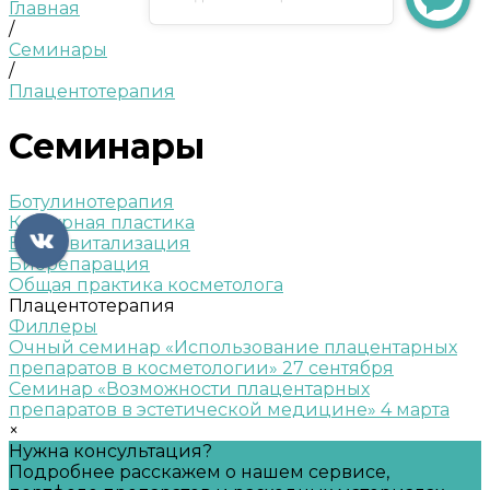
Главная
/
Семинары
/
Плацентотерапия
Семинары
Ботулинотерапия
Контурная пластика
Биоревитализация
Биорепарация
Общая практика косметолога
Плацентотерапия
Филлеры
Очный семинар «Использование плацентарных
препаратов в косметологии» 27 сентября
Семинар «Возможности плацентарных
препаратов в эстетической медицине» 4 марта
×
Нужна консультация?
Подробнее расскажем о нашем сервисе,