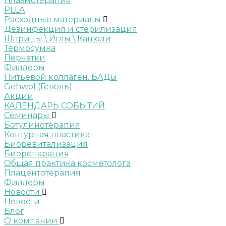
Плазмотерапия
PLLA
Расходные материалы
Дезинфекция и стерилизация
Шприцы \ Иглы \ Канюли
Термосумка
Перчатки
Филлеры
Питьевой коллаген. БАДы
Gehwol (Геволь)
Акции
КАЛЕНДАРЬ СОБЫТИЙ
Семинары
Ботулинотерапия
Контурная пластика
Биоревитализация
Биорепарация
Общая практика косметолога
Плацентотерапия
Филлеры
Новости
Новости
Блог
О компании