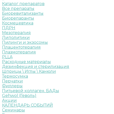
Каталог препаратов
Все препараты
Биоревитализанты
Биорепаранты
Космецевтика
ПДРН
Мезотерапия
Липолитики
Пилинги и экзосомы
Плацентотерапия
Плазмотерапия
PLLA
Расходные материалы
Дезинфекция и стерилизация
Шприцы \ Иглы \ Канюли
Термосумка
Перчатки
Филлеры
Питьевой коллаген. БАДы
Gehwol (Геволь)
Акции
КАЛЕНДАРЬ СОБЫТИЙ
Семинары