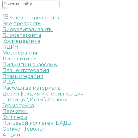
Каталог препаратов
Все препараты
Биоревитализанты
Биорепаранты
Космецевтика
ПДРН
Мезотерапия
Липолитики
Пилинги и экзосомы
Плацентотерапия
Плазмотерапия
PLLA
Расходные материалы
Дезинфекция и стерилизация
Шприцы \ Иглы \ Канюли
Термосумка
Перчатки
Филлеры
Питьевой коллаген. БАДы
Gehwol (Геволь)
Акции