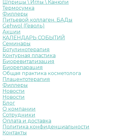
Шприцы \ Иглы \ Канюли
Термосумка
Филлеры
Питьевой коллаген. БАДы
Gehwol (Геволь)
Акции
КАЛЕНДАРЬ СОБЫТИЙ
Семинары
Ботулинотерапия
Контурная пластика
Биоревитализация
Биорепарация
Общая практика косметолога
Плацентотерапия
Филлеры
Новости
Новости
Блог
О компании
Сотрудники
Оплата и доставка
Политика конфиденциальности
Контакты
...